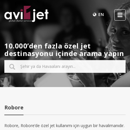
EN
10.000’den fazla özel jet
destinasyonu içinde arama yapın
Robore
Robore, Robore’de özel jet kullanımı için uygun bir havalimanıdır.