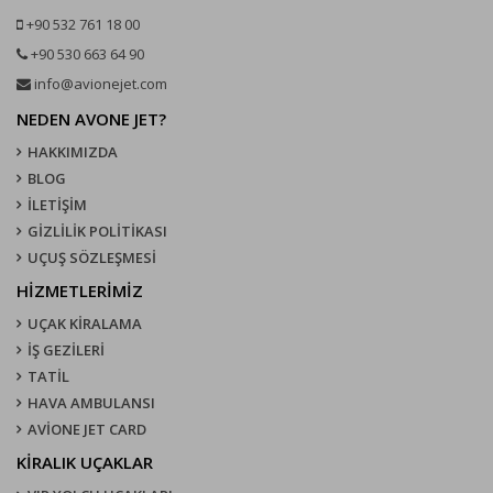
+90 532 761 18 00
+90 530 663 64 90
info@avionejet.com
NEDEN AVONE JET?
HAKKIMIZDA
BLOG
İLETİŞİM
GİZLİLİK POLİTİKASI
UÇUŞ SÖZLEŞMESI
HİZMETLERİMİZ
UÇAK KIRALAMA
İŞ GEZİLERİ
TATİL
HAVA AMBULANSI
AVİONE JET CARD
KIRALIK UÇAKLAR