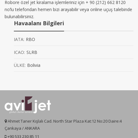
Robore özel jet kiralama işlemleriniz için + 90 (212) 662 8120
no’lu telefondan hemen bizi arayabilir veya online uçuş talebinde
bulunabilirsiniz.
Havaalanı Bilgileri
IATA:
RBO
ICAO:
SLRB
ÜLKE:
Bolivia
Ahmet Taner Kışlalı Cad. North Star Plaza Kat:12 No:20 Daire:4
Çankaya / ANKARA
+90 533 230 85 11