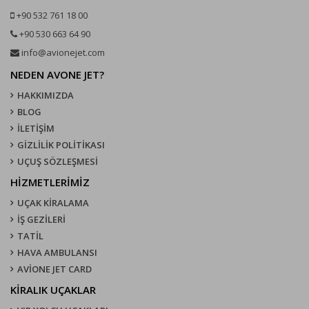
+90 532 761 18 00
+90 530 663 64 90
info@avionejet.com
NEDEN AVONE JET?
HAKKIMIZDA
BLOG
İLETİŞİM
GİZLİLİK POLİTİKASI
UÇUŞ SÖZLEŞMESI
HİZMETLERİMİZ
UÇAK KIRALAMA
İŞ GEZİLERİ
TATİL
HAVA AMBULANSI
AVİONE JET CARD
KIRALIK UÇAKLAR