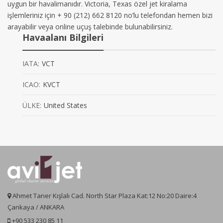
uygun bir havalimanıdır. Victoria, Texas özel jet kiralama
işlemleriniz için + 90 (212) 662 8120 no’lu telefondan hemen bizi
arayabilir veya online uçuş talebinde bulunabilirsiniz.
Havaalanı Bilgileri
IATA:
VCT
ICAO:
KVCT
ÜLKE:
United States
Ahmet Taner Kışlalı Cad. North Star Plaza Kat:12 No:20 Daire:4
Çankaya / ANKARA
+90 533 230 85 11