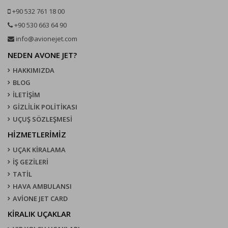
+90 532 761 18 00
+90 530 663 64 90
info@avionejet.com
NEDEN AVONE JET?
HAKKIMIZDA
BLOG
İLETİŞİM
GİZLİLİK POLİTİKASI
UÇUŞ SÖZLEŞMESI
HİZMETLERİMİZ
UÇAK KIRALAMA
İŞ GEZİLERİ
TATİL
HAVA AMBULANSI
AVİONE JET CARD
KIRALIK UÇAKLAR