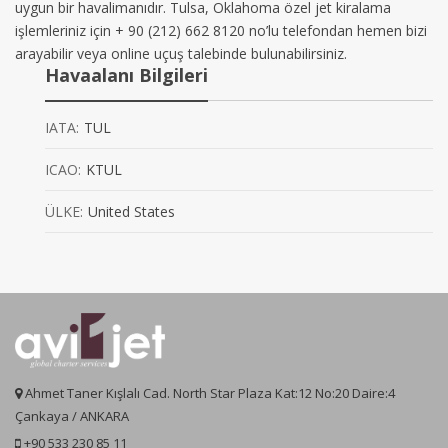
uygun bir havalimanıdır. Tulsa, Oklahoma özel jet kiralama
işlemleriniz için + 90 (212) 662 8120 no’lu telefondan hemen bizi
arayabilir veya online uçuş talebinde bulunabilirsiniz.
Havaalanı Bilgileri
IATA:
TUL
ICAO:
KTUL
ÜLKE:
United States
Ahmet Taner Kışlalı Cad. North Star Plaza Kat:12 No:20 Daire:4
Çankaya / ANKARA
+90 533 230 85 11