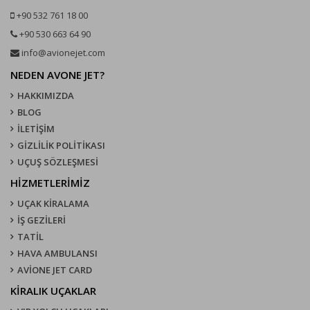
+90 532 761 18 00
+90 530 663 64 90
info@avionejet.com
NEDEN AVONE JET?
HAKKIMIZDA
BLOG
İLETİŞİM
GİZLİLİK POLİTİKASI
UÇUŞ SÖZLEŞMESI
HİZMETLERİMİZ
UÇAK KIRALAMA
İŞ GEZİLERİ
TATİL
HAVA AMBULANSI
AVİONE JET CARD
KIRALIK UÇAKLAR