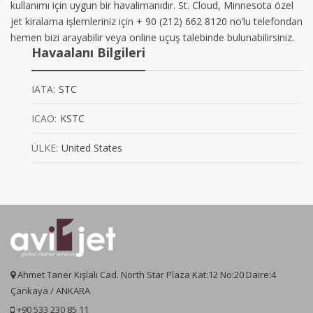
kullanımı için uygun bir havalimanıdır. St. Cloud, Minnesota özel
jet kiralama işlemleriniz için + 90 (212) 662 8120 no’lu telefondan
hemen bizi arayabilir veya online uçuş talebinde bulunabilirsiniz.
Havaalanı Bilgileri
IATA:
STC
ICAO:
KSTC
ÜLKE:
United States
Ahmet Taner Kışlalı Cad. North Star Plaza Kat:12 No:20 Daire:4
Çankaya / ANKARA
+90 533 230 85 11