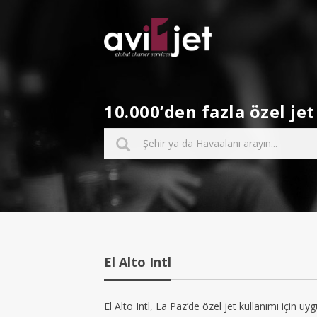
10.000’den fazla özel j
El Alto Intl
El Alto Intl, La Paz’de özel jet kullanımı için uy