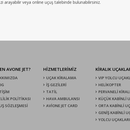
 arayabilir veya online uçuş talebinde bulunabilirsiniz.
EN AVONE JET?
HİZMETLERİMİZ
KIRALIK UÇAKLA
KKIMIZDA
UÇAK KIRALAMA
VIP YOLCU UÇAK
OG
İŞ GEZİLERİ
HELİKOPTER
TİŞİM
TATİL
PERVANELİ KİRAL
LİLİK POLİTİKASI
HAVA AMBULANSI
KÜÇÜK KABİNLİ 
UŞ SÖZLEŞMESI
AVİONE JET CARD
ORTA KABİNLİ U
GENİŞ KABİNLİ 
YOLCU UÇAKLARI