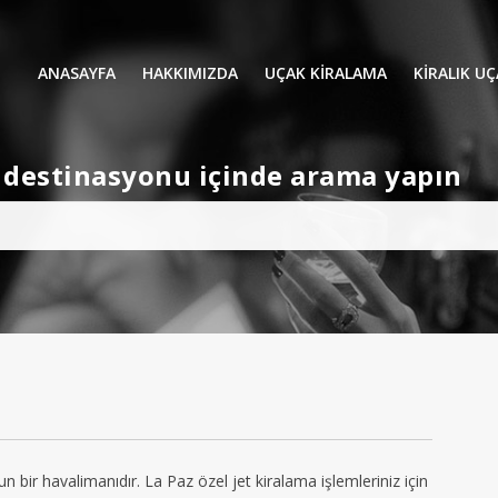
ANASAYFA
HAKKIMIZDA
UÇAK KİRALAMA
KIRALIK U
UÇAK KIRALAMA
VIP YOLCU
et destinasyonu içinde arama yapın
İŞ GEZİLERİ
TATİL
HELİKOPT
HAVA AMBULANSI
PERVANELİ
AVİONE JET CARD
KÜÇÜK KA
ORTA KAB
GENİŞ KAB
YOLCU UÇ
gun bir havalimanıdır. La Paz özel jet kiralama işlemleriniz için