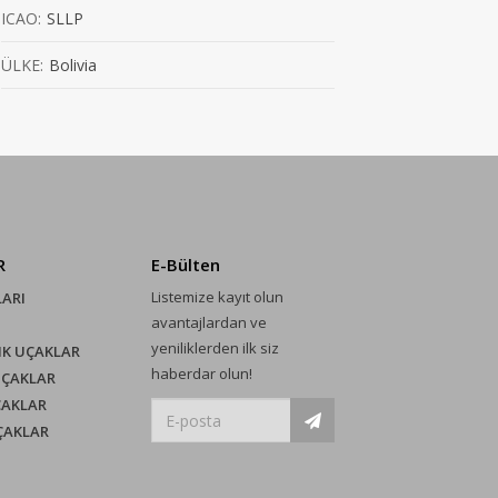
ICAO:
SLLP
ÜLKE:
Bolivia
R
E-Bülten
Listemize kayıt olun
LARI
avantajlardan ve
yeniliklerden ilk siz
IK UÇAKLAR
haberdar olun!
UÇAKLAR
ÇAKLAR
UÇAKLAR