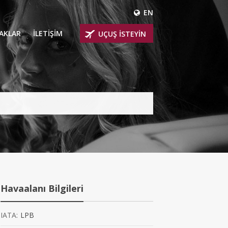
EN
ÇAKLAR
İLETİŞİM
UÇUŞ İSTEYİN
 UÇAKLARI
ER
 KİRALIK UÇAKLAR
BİNLİ UÇAKLAR
İNLİ UÇAKLAR
İNLİ UÇAKLAR
Havaalanı Bilgileri
AKLARI
IATA:
LPB