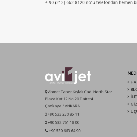
+ 90 (212) 662 8120 no’lu telefondan hemen bizi
NED
HA
BL
Ahmet Taner Kışlalı Cad. North Star
İLE
Plaza Kat:12 No:20 Daire:4
GİZ
Çankaya / ANKARA
UÇ
+90 533 230 85 11
+90 532 761 18 00
+90 530 663 64 90