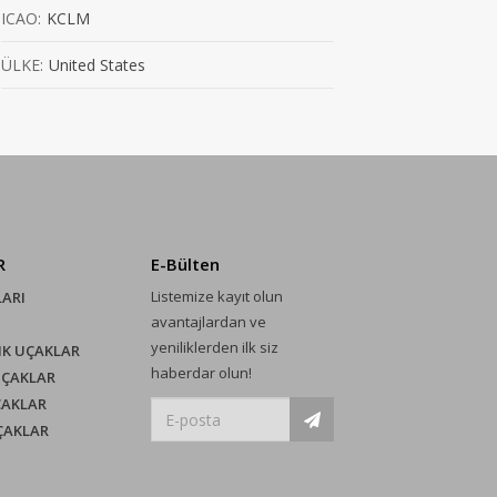
ICAO:
KCLM
ÜLKE:
United States
R
E-Bülten
Listemize kayıt olun
LARI
avantajlardan ve
yeniliklerden ilk siz
IK UÇAKLAR
haberdar olun!
UÇAKLAR
ÇAKLAR
UÇAKLAR