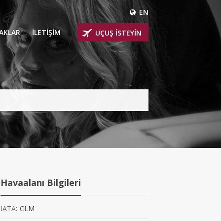
EN
ÇAKLAR
İLETİŞİM
UÇUŞ İSTEYİN
 UÇAKLARI
ER
 KİRALIK UÇAKLAR
BİNLİ UÇAKLAR
İNLİ UÇAKLAR
İNLİ UÇAKLAR
Havaalanı Bilgileri
AKLARI
IATA:
CLM