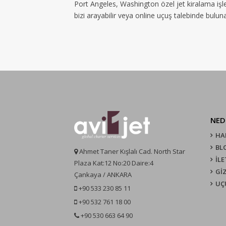
Port Angeles, Washington özel jet kiralama işl
bizi arayabilir veya online uçuş talebinde bulunab
NED
HA
BL
Ahmet Taner Kışlalı Cad. North Star
İLE
Plaza Kat:12 No:20 Daire:4
GİZ
Çankaya / ANKARA
UÇ
+90 533 230 85 11
+90 532 761 18 00
+90 530 663 64 90