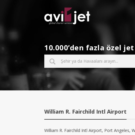
10.000’den fazla özel j
William R. Fairchild Intl Airport
William R. Fairchild Intl Airport, Port Angeles, 