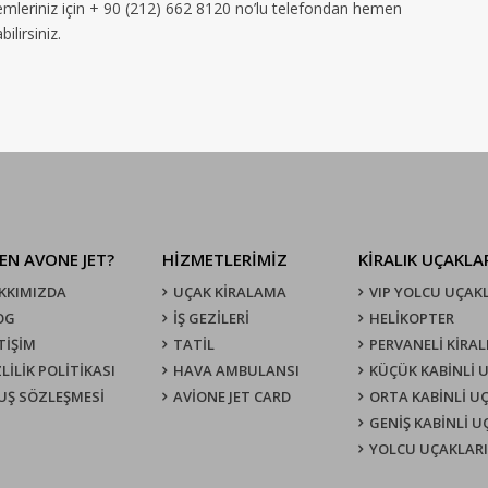
emleriniz için + 90 (212) 662 8120 no’lu telefondan hemen
ilirsiniz.
EN AVONE JET?
HİZMETLERİMİZ
KIRALIK UÇAKLA
KKIMIZDA
UÇAK KIRALAMA
VIP YOLCU UÇAK
OG
İŞ GEZİLERİ
HELİKOPTER
TİŞİM
TATİL
PERVANELİ KİRAL
LİLİK POLİTİKASI
HAVA AMBULANSI
KÜÇÜK KABİNLİ 
UŞ SÖZLEŞMESI
AVİONE JET CARD
ORTA KABİNLİ U
GENİŞ KABİNLİ 
YOLCU UÇAKLARI