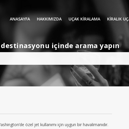
ANASAYFA
HAKKIMIZDA
UÇAK KİRALAMA
KIRALIK U
UÇAK KIRALAMA
VIP YOLCU
et destinasyonu içinde arama yapın
İŞ GEZİLERİ
TATİL
HELİKOPT
HAVA AMBULANSI
PERVANELİ
AVİONE JET CARD
KÜÇÜK KA
ORTA KAB
GENİŞ KAB
YOLCU UÇ
Washington’de özel jet kullanımı için uygun bir havalimanıdır.