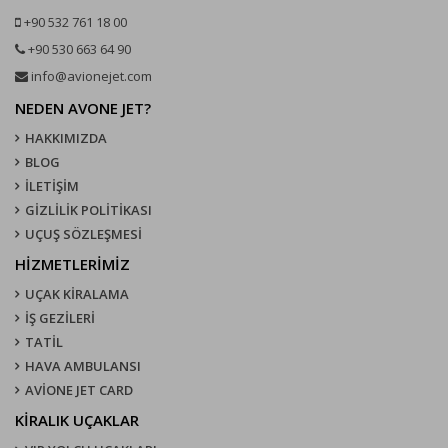
+90 532 761 18 00
+90 530 663 64 90
info@avionejet.com
NEDEN AVONE JET?
HAKKIMIZDA
BLOG
İLETİŞİM
GİZLİLİK POLİTİKASI
UÇUŞ SÖZLEŞMESI
HİZMETLERİMİZ
UÇAK KIRALAMA
İŞ GEZİLERİ
TATİL
HAVA AMBULANSI
AVİONE JET CARD
KIRALIK UÇAKLAR