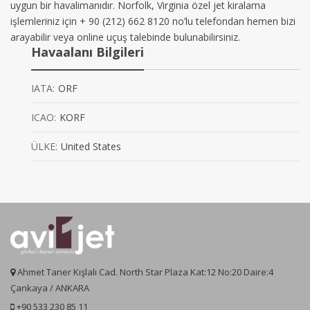
uygun bir havalimanıdır. Norfolk, Virginia özel jet kiralama
işlemleriniz için + 90 (212) 662 8120 no’lu telefondan hemen bizi
arayabilir veya online uçuş talebinde bulunabilirsiniz.
Havaalanı Bilgileri
IATA:
ORF
ICAO:
KORF
ÜLKE:
United States
Ahmet Taner Kışlalı Cad. North Star Plaza Kat:12 No:20 Daire:4
Çankaya / ANKARA
+90 533 230 85 11