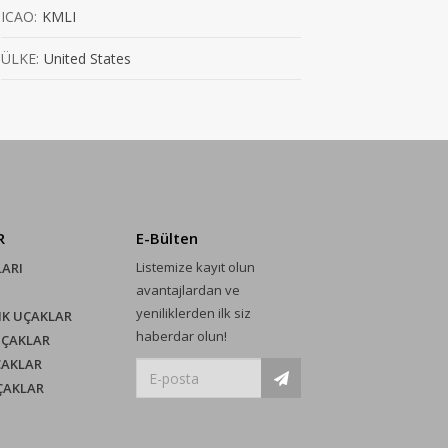
ICAO:
KMLI
ÜLKE:
United States
R
E-Bülten
Listemize kayıt olun
LARI
avantajlardan ve
yeniliklerden ilk siz
IK UÇAKLAR
haberdar olun!
UÇAKLAR
ÇAKLAR
UÇAKLAR