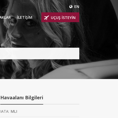
EN
ÇAKLAR
İLETİŞİM
UÇUŞ İSTEYİN
 UÇAKLARI
ER
 KİRALIK UÇAKLAR
BİNLİ UÇAKLAR
İNLİ UÇAKLAR
İNLİ UÇAKLAR
Havaalanı Bilgileri
AKLARI
IATA:
MLI