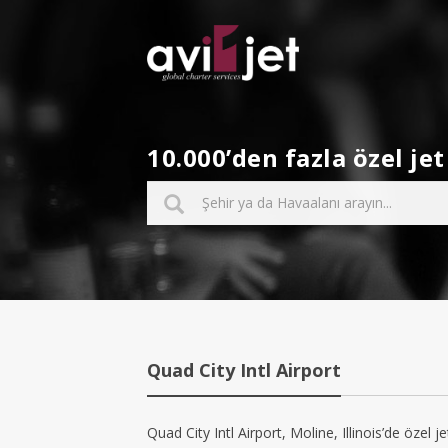
10.000’den fazla özel j
Quad City Intl Airport
Quad City Intl Airport, Moline, Illinois’de özel je