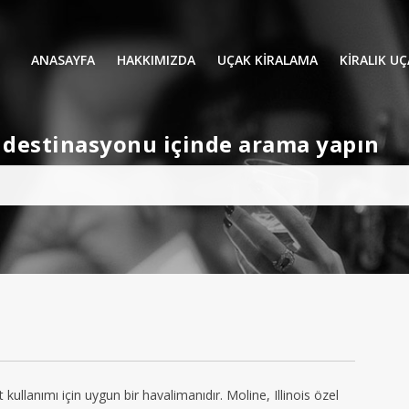
ANASAYFA
HAKKIMIZDA
UÇAK KİRALAMA
KIRALIK U
UÇAK KIRALAMA
VIP YOLCU
et destinasyonu içinde arama yapın
İŞ GEZİLERİ
TATİL
HELİKOPT
HAVA AMBULANSI
PERVANELİ
AVİONE JET CARD
KÜÇÜK KA
ORTA KAB
GENİŞ KAB
YOLCU UÇ
t kullanımı için uygun bir havalimanıdır. Moline, Illinois özel