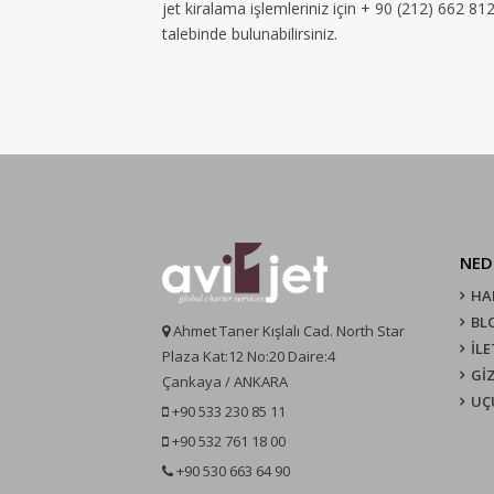
jet kiralama işlemleriniz için + 90 (212) 662 8
talebinde bulunabilirsiniz.
NED
HA
BL
Ahmet Taner Kışlalı Cad. North Star
İLE
Plaza Kat:12 No:20 Daire:4
GİZ
Çankaya / ANKARA
UÇ
+90 533 230 85 11
+90 532 761 18 00
+90 530 663 64 90