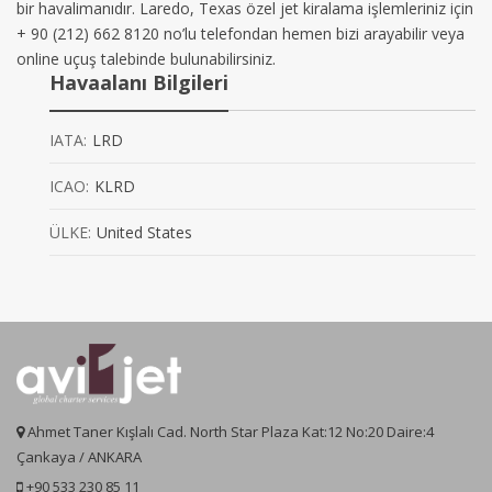
bir havalimanıdır. Laredo, Texas özel jet kiralama işlemleriniz için
+ 90 (212) 662 8120 no’lu telefondan hemen bizi arayabilir veya
online uçuş talebinde bulunabilirsiniz.
Havaalanı Bilgileri
IATA:
LRD
ICAO:
KLRD
ÜLKE:
United States
Ahmet Taner Kışlalı Cad. North Star Plaza Kat:12 No:20 Daire:4
Çankaya / ANKARA
+90 533 230 85 11