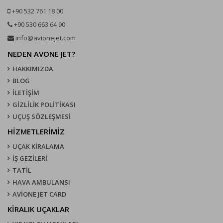
+90 532 761 18 00
+90 530 663 64 90
info@avionejet.com
NEDEN AVONE JET?
HAKKIMIZDA
BLOG
İLETİŞİM
GİZLİLİK POLİTİKASI
UÇUŞ SÖZLEŞMESI
HİZMETLERİMİZ
UÇAK KIRALAMA
İŞ GEZİLERİ
TATİL
HAVA AMBULANSI
AVİONE JET CARD
KIRALIK UÇAKLAR