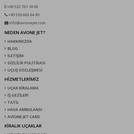
+90 532 761 18 00
+90 530 663 64 90
info@avionejet.com
NEDEN AVONE JET?
HAKKIMIZDA
BLOG
İLETİŞİM
GİZLİLİK POLİTİKASI
UÇUŞ SÖZLEŞMESI
HİZMETLERİMİZ
UÇAK KIRALAMA
İŞ GEZİLERİ
TATİL
HAVA AMBULANSI
AVİONE JET CARD
KIRALIK UÇAKLAR