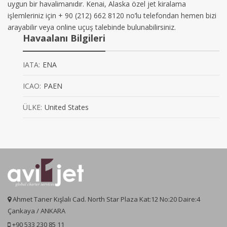
uygun bir havalimanıdır. Kenai, Alaska özel jet kiralama
işlemleriniz için + 90 (212) 662 8120 no’lu telefondan hemen bizi
arayabilir veya online uçuş talebinde bulunabilirsiniz.
Havaalanı Bilgileri
IATA:
ENA
ICAO:
PAEN
ÜLKE:
United States
Ahmet Taner Kışlalı Cad. North Star Plaza Kat:12 No:20 Daire:4
Çankaya / ANKARA
+90 533 230 85 11