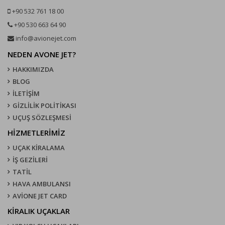
+90 532 761 18 00
+90 530 663 64 90
info@avionejet.com
NEDEN AVONE JET?
HAKKIMIZDA
BLOG
İLETİŞİM
GİZLİLİK POLİTİKASI
UÇUŞ SÖZLEŞMESI
HİZMETLERİMİZ
UÇAK KIRALAMA
İŞ GEZİLERİ
TATİL
HAVA AMBULANSI
AVİONE JET CARD
KIRALIK UÇAKLAR