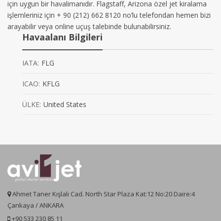
için uygun bir havalimanıdır. Flagstaff, Arizona özel jet kiralama
işlemleriniz için + 90 (212) 662 8120 no’lu telefondan hemen bizi
arayabilir veya online uçuş talebinde bulunabilirsiniz.
Havaalanı Bilgileri
IATA:
FLG
ICAO:
KFLG
ÜLKE:
United States
Ahmet Taner Kışlalı Cad. North Star Plaza Kat:12 No:20 Daire:4
Çankaya / ANKARA
+90 533 230 85 11