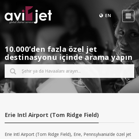
EN
10.000’den fazla özel jet
destinasyonu içinde arama yapın
Erie Intl Airport (Tom Ridge Field)
Erie Intl Airport (Tom Ridge Field), Erie, Pennsylvania’de özel jet