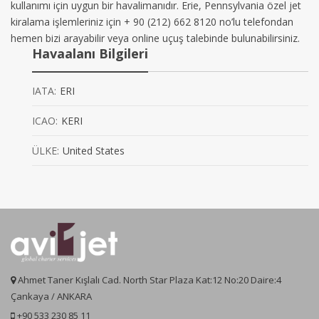
kullanımı için uygun bir havalimanıdır. Erie, Pennsylvania özel jet
kiralama işlemleriniz için + 90 (212) 662 8120 no’lu telefondan
hemen bizi arayabilir veya online uçuş talebinde bulunabilirsiniz.
Havaalanı Bilgileri
IATA:
ERI
ICAO:
KERI
ÜLKE:
United States
Ahmet Taner Kışlalı Cad. North Star Plaza Kat:12 No:20 Daire:4
Çankaya / ANKARA
+90 533 230 85 11