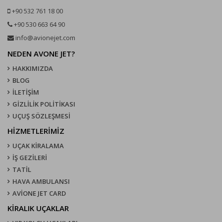
+90 532 761 18 00
+90 530 663 64 90
info@avionejet.com
NEDEN AVONE JET?
HAKKIMIZDA
BLOG
İLETİŞİM
GİZLİLİK POLİTİKASI
UÇUŞ SÖZLEŞMESI
HİZMETLERİMİZ
UÇAK KIRALAMA
İŞ GEZİLERİ
TATİL
HAVA AMBULANSI
AVİONE JET CARD
KIRALIK UÇAKLAR