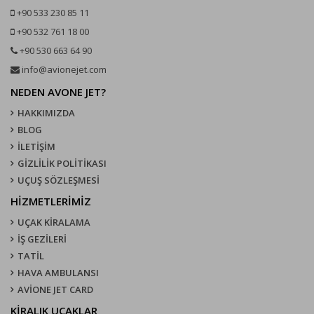
+90 533 230 85 11
+90 532 761 18 00
+90 530 663 64 90
info@avionejet.com
NEDEN AVONE JET?
HAKKIMIZDA
BLOG
İLETİŞİM
GİZLİLİK POLİTİKASI
UÇUŞ SÖZLEŞMESI
HİZMETLERİMİZ
UÇAK KIRALAMA
İŞ GEZİLERİ
TATİL
HAVA AMBULANSI
AVİONE JET CARD
KIRALIK UÇAKLAR