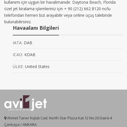
kullanımı için uygun bir havalimanıdır. Daytona Beach, Florida
özel jet kiralama işlemleriniz için + 90 (212) 662 8120 no’lu
telefondan hemen bizi arayabilir veya online uçuş talebinde
bulunabilirsiniz.
Havaalanı Bilgileri
IATA:
DAB
ICAO:
KDAB
ÜLKE:
United States
Ahmet Taner Kışlalı Cad. North Star Plaza Kat:12 No:20 Daire:4
Çankaya / ANKARA