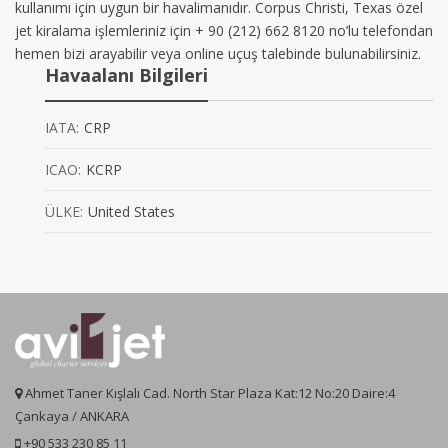
kullanımı için uygun bir havalimanıdır. Corpus Christi, Texas özel
jet kiralama işlemleriniz için + 90 (212) 662 8120 no’lu telefondan
hemen bizi arayabilir veya online uçuş talebinde bulunabilirsiniz.
Havaalanı Bilgileri
IATA:
CRP
ICAO:
KCRP
ÜLKE:
United States
Ahmet Taner Kışlalı Cad. North Star Plaza Kat:12 No:20 Daire:4
Çankaya / ANKARA
+90 533 230 85 11