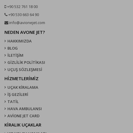
+90 532 761 18 00
+90 530 663 64 90
info@avionejet.com
NEDEN AVONE JET?
HAKKIMIZDA
BLOG
İLETİŞİM
GİZLİLİK POLİTİKASI
UÇUŞ SÖZLEŞMESI
HİZMETLERİMİZ
UÇAK KIRALAMA
İŞ GEZİLERİ
TATİL
HAVA AMBULANSI
AVİONE JET CARD
KIRALIK UÇAKLAR