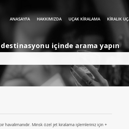
ANASAYFA
HAKKIMIZDA
UÇAK KİRALAMA
KIRALIK U
UÇAK KIRALAMA
VIP YOLCU
et destinasyonu içinde arama yapın
İŞ GEZİLERİ
TATİL
HELİKOPT
HAVA AMBULANSI
PERVANELİ
AVİONE JET CARD
KÜÇÜK KA
ORTA KAB
GENİŞ KAB
YOLCU UÇ
ir havalimanıdır. Minsk özel jet kiralama işlemleriniz için +