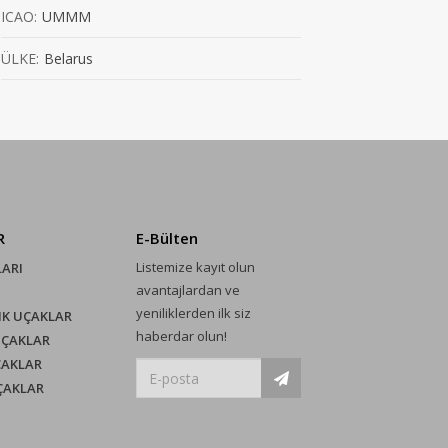
ICAO:
UMMM
ÜLKE:
Belarus
R
E-Bülten
Listemize kayıt olun
LARI
avantajlardan ve
yeniliklerden ilk siz
IK UÇAKLAR
haberdar olun!
UÇAKLAR
ÇAKLAR
UÇAKLAR