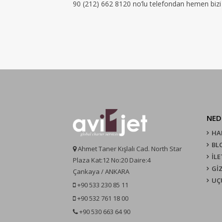
90 (212) 662 8120 no’lu telefondan hemen bizi a
NED
HA
BL
Ahmet Taner Kışlalı Cad. North Star
İLE
Plaza Kat:12 No:20 Daire:4
GİZ
Çankaya / ANKARA
UÇ
+90 533 230 85 11
+90 532 761 18 00
+90 530 663 64 90