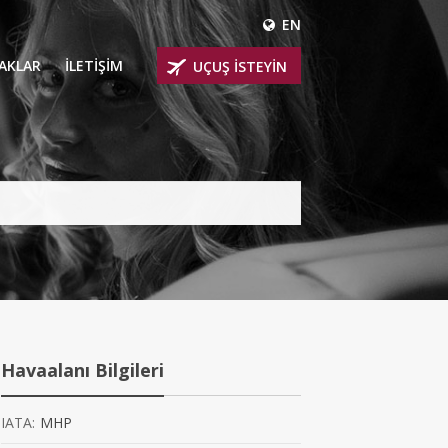
EN
ÇAKLAR
İLETİŞİM
UÇUŞ İSTEYİN
 UÇAKLARI
ER
 KİRALIK UÇAKLAR
BİNLİ UÇAKLAR
İNLİ UÇAKLAR
İNLİ UÇAKLAR
Havaalanı Bilgileri
AKLARI
IATA:
MHP