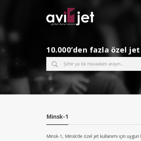
10.000’den fazla özel j
Minsk-1
Minsk-1, Minsk’de özel jet kullanımı için uygun b