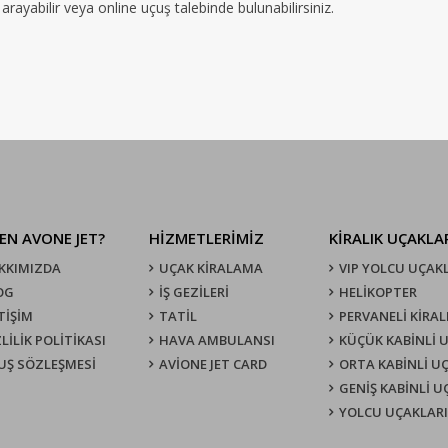
rayabilir veya online uçuş talebinde bulunabilirsiniz.
EN AVONE JET?
HİZMETLERİMİZ
KIRALIK UÇAKLA
KKIMIZDA
UÇAK KIRALAMA
VIP YOLCU UÇAK
OG
İŞ GEZİLERİ
HELİKOPTER
TİŞİM
TATİL
PERVANELİ KİRAL
LİLİK POLİTİKASI
HAVA AMBULANSI
KÜÇÜK KABİNLİ 
UŞ SÖZLEŞMESI
AVİONE JET CARD
ORTA KABİNLİ U
GENİŞ KABİNLİ 
YOLCU UÇAKLARI