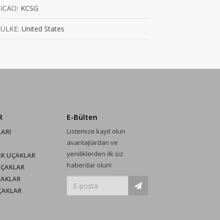
ICAO:
KCSG
ÜLKE:
United States
R
E-Bülten
Listemize kayıt olun
LARI
avantajlardan ve
yeniliklerden ilk siz
IK UÇAKLAR
haberdar olun!
UÇAKLAR
ÇAKLAR
UÇAKLAR