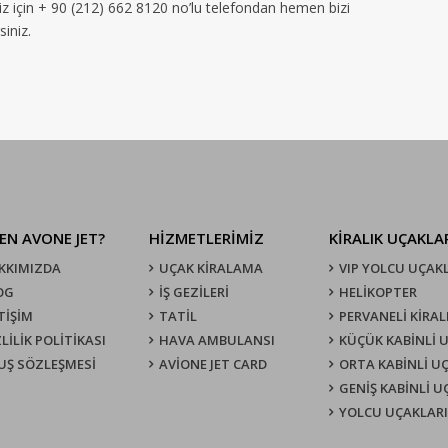
iz için + 90 (212) 662 8120 no’lu telefondan hemen bizi
siniz.
EN AVONE JET?
HİZMETLERİMİZ
KIRALIK UÇAKLA
KKIMIZDA
UÇAK KIRALAMA
VIP YOLCU UÇAK
OG
İŞ GEZİLERİ
HELİKOPTER
TİŞİM
TATİL
PERVANELİ KİRAL
LİLİK POLİTİKASI
HAVA AMBULANSI
KÜÇÜK KABİNLİ 
UŞ SÖZLEŞMESI
AVİONE JET CARD
ORTA KABİNLİ U
GENİŞ KABİNLİ 
YOLCU UÇAKLARI