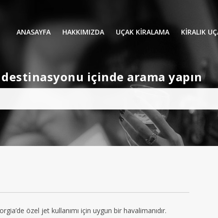
ANASAYFA
HAKKIMIZDA
UÇAK KİRALAMA
KIRALIK U
UÇAK KIRALAMA
VIP YOLCU
et destinasyonu içinde arama yapın
İŞ GEZİLERİ
TATİL
HELİKOPT
HAVA AMBULANSI
PERVANELİ
AVİONE JET CARD
KÜÇÜK KA
ORTA KAB
GENİŞ KAB
YOLCU UÇ
ia’de özel jet kullanımı için uygun bir havalimanıdır.