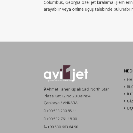
Columbus, Georgia özel jet kiralama işlemlerin
arayabilir veya online uçuş talebinde bulunabilir
NED
HA
BL
Ahmet Taner Kışlalı Cad. North Star
İLE
Plaza Kat:12 No:20 Daire:4
GİZ
Çankaya / ANKARA
UÇ
+90 533 230 85 11
+90 532 761 18 00
+90 530 663 64 90