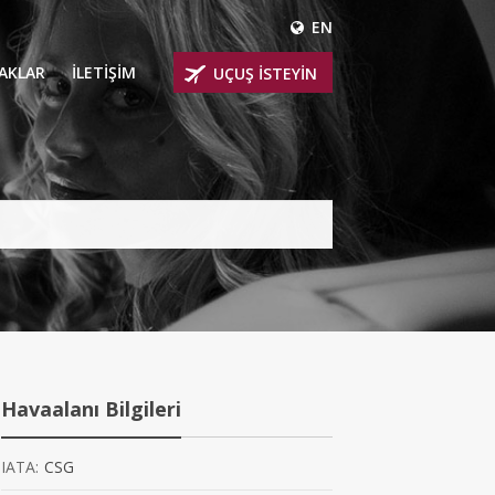
EN
ÇAKLAR
İLETİŞİM
UÇUŞ İSTEYİN
 UÇAKLARI
ER
 KİRALIK UÇAKLAR
BİNLİ UÇAKLAR
İNLİ UÇAKLAR
İNLİ UÇAKLAR
Havaalanı Bilgileri
AKLARI
IATA:
CSG