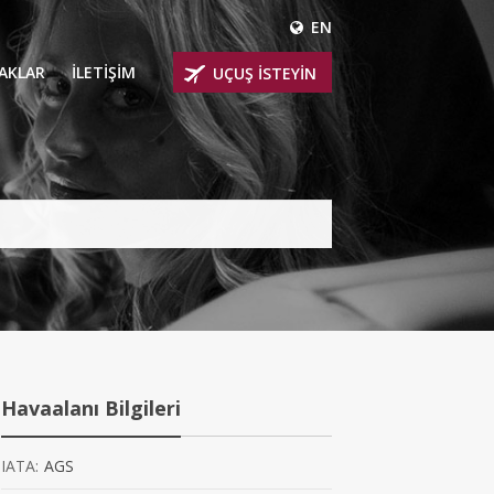
EN
ÇAKLAR
İLETİŞİM
UÇUŞ İSTEYİN
 UÇAKLARI
ER
 KİRALIK UÇAKLAR
BİNLİ UÇAKLAR
İNLİ UÇAKLAR
İNLİ UÇAKLAR
Havaalanı Bilgileri
AKLARI
IATA:
AGS