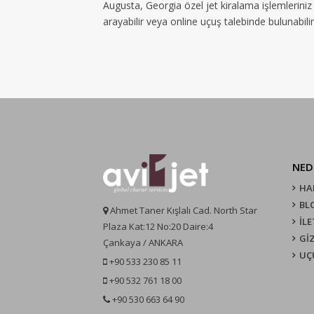
Augusta, Georgia özel jet kiralama işlemleriniz
arayabilir veya online uçuş talebinde bulunabilir
NED
HA
BL
Ahmet Taner Kışlalı Cad. North Star
İLE
Plaza Kat:12 No:20 Daire:4
GİZ
Çankaya / ANKARA
UÇ
+90 533 230 85 11
+90 532 761 18 00
+90 530 663 64 90