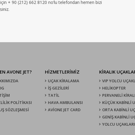
 için + 90 (212) 662 8120 no’lu telefondan hemen bizi
siniz.
EN AVONE JET?
HİZMETLERİMİZ
KIRALIK UÇAKLA
KKIMIZDA
UÇAK KIRALAMA
VIP YOLCU UÇAK
OG
İŞ GEZİLERİ
HELİKOPTER
TİŞİM
TATİL
PERVANELİ KİRAL
LİLİK POLİTİKASI
HAVA AMBULANSI
KÜÇÜK KABİNLİ 
UŞ SÖZLEŞMESI
AVİONE JET CARD
ORTA KABİNLİ U
GENİŞ KABİNLİ 
YOLCU UÇAKLARI