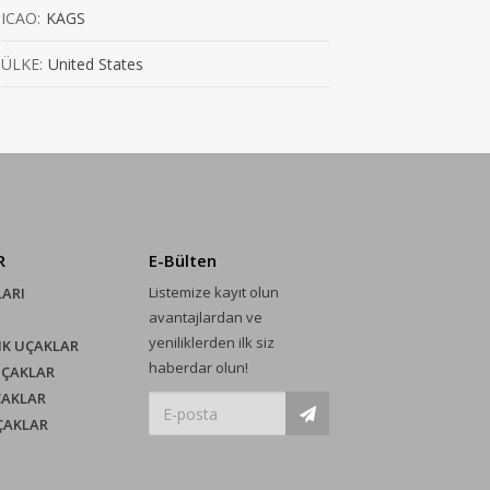
ICAO:
KAGS
ÜLKE:
United States
R
E-Bülten
Listemize kayıt olun
LARI
avantajlardan ve
yeniliklerden ilk siz
IK UÇAKLAR
haberdar olun!
UÇAKLAR
ÇAKLAR
UÇAKLAR