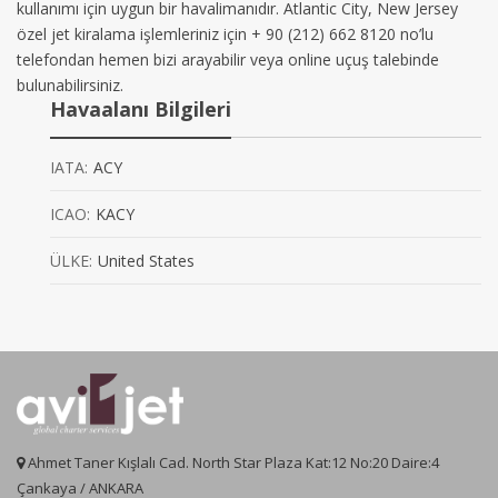
kullanımı için uygun bir havalimanıdır. Atlantic City, New Jersey
özel jet kiralama işlemleriniz için + 90 (212) 662 8120 no’lu
telefondan hemen bizi arayabilir veya online uçuş talebinde
bulunabilirsiniz.
Havaalanı Bilgileri
IATA:
ACY
ICAO:
KACY
ÜLKE:
United States
Ahmet Taner Kışlalı Cad. North Star Plaza Kat:12 No:20 Daire:4
Çankaya / ANKARA