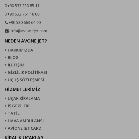
+90 533 230 85 11
+90 532 761 18 00
+90 530 663 64 90
info@avionejet.com
NEDEN AVONE JET?
HAKKIMIZDA
BLOG
İLETİŞİM
GİZLİLİK POLİTİKASI
UÇUŞ SÖZLEŞMESI
HİZMETLERİMİZ
UÇAK KIRALAMA
İŞ GEZİLERİ
TATİL
HAVA AMBULANSI
AVİONE JET CARD
KIRALIK UÇAKLAR