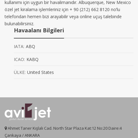
kullanımı için uygun bir havalimanıdır. Albuquerque, New Mexico
özel jet kiralama işlemleriniz için + 90 (212) 662 8120 no’lu
telefondan hemen bizi arayabilir veya online uçuş talebinde
bulunabilirsiniz.
Havaalanı Bilgileri
IATA:
ABQ
ICAO:
KABQ
ÜLKE:
United States
Ahmet Taner Kışlalı Cad. North Star Plaza Kat:12 No:20 Daire:4
Çankaya / ANKARA