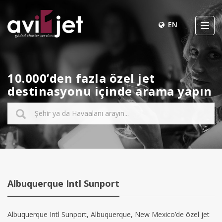
EN
10.000’den fazla özel jet
destinasyonu içinde arama yapın
Albuquerque Intl Sunport
Albuquerque Intl Sunport, Albuquerque, New Mexico’de özel jet