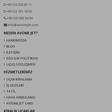
+90 533 230 85 11
+90 532 761 18 00
+90 530 663 64 90
info@avionejet.com
NEDEN AVONE JET?
HAKKIMIZDA
BLOG
İLETİŞİM
GİZLİLİK POLİTİKASI
UÇUŞ SÖZLEŞMESI
HİZMETLERİMİZ
UÇAK KIRALAMA
İŞ GEZİLERİ
TATİL
HAVA AMBULANSI
AVİONE JET CARD
KIRALIK UÇAKLAR