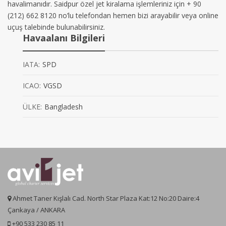
havalimanıdır. Saidpur özel jet kiralama işlemleriniz için + 90
(212) 662 8120 no’lu telefondan hemen bizi arayabilir veya online
uçuş talebinde bulunabilirsiniz.
Havaalanı Bilgileri
IATA:
SPD
ICAO:
VGSD
ÜLKE:
Bangladesh
Ahmet Taner Kışlalı Cad. North Star Plaza Kat:12 No:20 Daire:4
Çankaya / ANKARA
+90 533 230 85 11