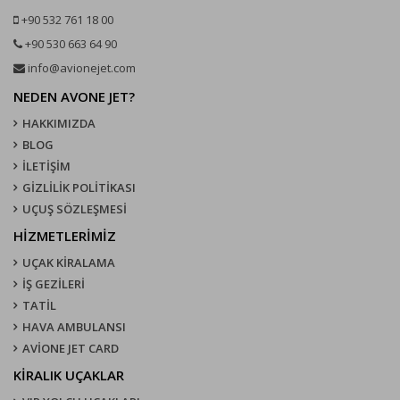
+90 532 761 18 00
+90 530 663 64 90
info@avionejet.com
NEDEN AVONE JET?
HAKKIMIZDA
BLOG
İLETİŞİM
GİZLİLİK POLİTİKASI
UÇUŞ SÖZLEŞMESI
HİZMETLERİMİZ
UÇAK KIRALAMA
İŞ GEZİLERİ
TATİL
HAVA AMBULANSI
AVİONE JET CARD
KIRALIK UÇAKLAR