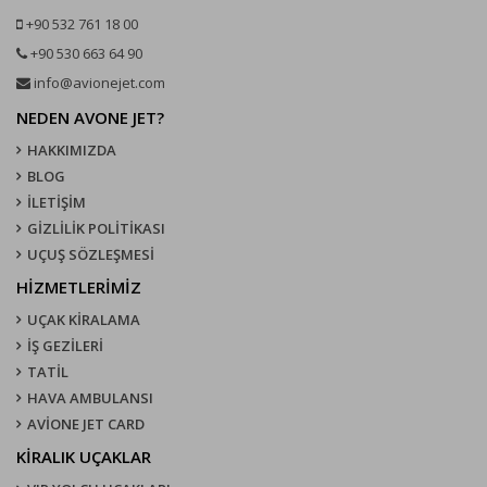
+90 532 761 18 00
+90 530 663 64 90
info@avionejet.com
NEDEN AVONE JET?
HAKKIMIZDA
BLOG
İLETİŞİM
GİZLİLİK POLİTİKASI
UÇUŞ SÖZLEŞMESI
HİZMETLERİMİZ
UÇAK KIRALAMA
İŞ GEZİLERİ
TATİL
HAVA AMBULANSI
AVİONE JET CARD
KIRALIK UÇAKLAR