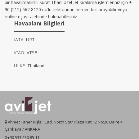
bir havalimanıdır. Surat Thani özel jet kiralama işlemleriniz için +
90 (212) 662 8120 no’lu telefondan hemen bizi arayabilir veya
online uçuş talebinde bulunabilirsiniz.
Havaalanı Bilgileri
IATA:
URT
ICAO:
VTSB
ÜLKE:
Thailand
Ahmet Taner Kışlalı Cad. North Star Plaza Kat:12 No:20 Daire:4
Çankaya / ANKARA
+90 533 230 85 11