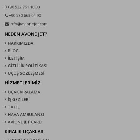
+90 532 761 18 00
+90 530 663 64 90
info@avionejet.com
NEDEN AVONE JET?
HAKKIMIZDA
BLOG
İLETİŞİM
GİZLİLİK POLİTİKASI
UÇUŞ SÖZLEŞMESI
HİZMETLERİMİZ
UÇAK KIRALAMA
İŞ GEZİLERİ
TATİL
HAVA AMBULANSI
AVİONE JET CARD
KIRALIK UÇAKLAR