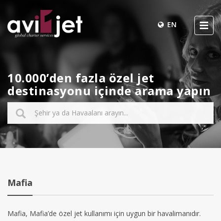
EN
10.000’den fazla özel jet
destinasyonu içinde arama yapın
Mafia
Mafia, Mafia’de özel jet kullanımı için uygun bir havalimanıdır.