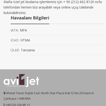
Mafia özel jet kiralama işlemleriniz için + 90 (212) 662 8120 no’lu
telefondan hemen bizi arayabilir veya online uçuş talebinde
bulunabilirsiniz.
Havaalanı Bilgileri
IATA:
MFA
ICAO:
HTMA
ÜLKE:
Tanzania
Ahmet Taner Kışlalı Cad. North Star Plaza Kat:12 No:20 Daire:4
Çankaya / ANKARA
+90 533 230 85 11