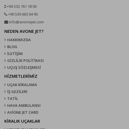
+90 532 761 18 00
+90 530 663 64 90
info@avionejet.com
NEDEN AVONE JET?
HAKKIMIZDA
BLOG
İLETİŞİM
GİZLİLİK POLİTİKASI
UÇUŞ SÖZLEŞMESI
HİZMETLERİMİZ
UÇAK KIRALAMA
İŞ GEZİLERİ
TATİL
HAVA AMBULANSI
AVİONE JET CARD
KIRALIK UÇAKLAR