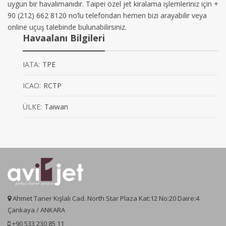
uygun bir havalimanıdır. Taipei özel jet kiralama işlemleriniz için +
90 (212) 662 8120 no’lu telefondan hemen bizi arayabilir veya
online uçuş talebinde bulunabilirsiniz.
Havaalanı Bilgileri
IATA:
TPE
ICAO:
RCTP
ÜLKE:
Taiwan
Ahmet Taner Kışlalı Cad. North Star Plaza Kat:12 No:20 Daire:4
Çankaya / ANKARA
+90 533 230 85 11