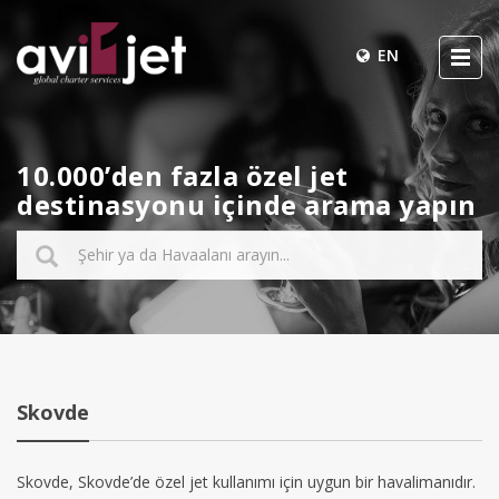
EN
10.000’den fazla özel jet
destinasyonu içinde arama yapın
Skovde
Skovde, Skovde’de özel jet kullanımı için uygun bir havalimanıdır.