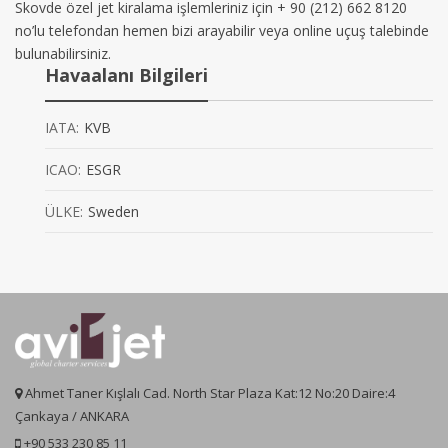
Skovde özel jet kiralama işlemleriniz için + 90 (212) 662 8120
no’lu telefondan hemen bizi arayabilir veya online uçuş talebinde
bulunabilirsiniz.
Havaalanı Bilgileri
IATA:
KVB
ICAO:
ESGR
ÜLKE:
Sweden
Ahmet Taner Kışlalı Cad. North Star Plaza Kat:12 No:20 Daire:4
Çankaya / ANKARA
+90 533 230 85 11