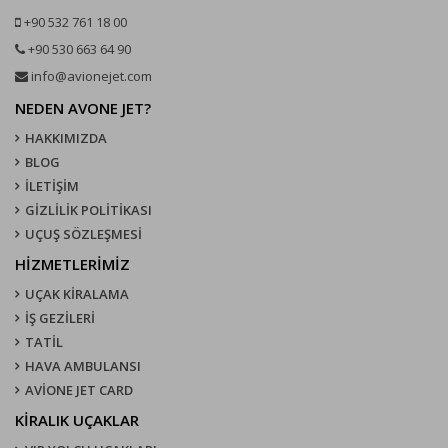
+90 532 761 18 00
+90 530 663 64 90
info@avionejet.com
NEDEN AVONE JET?
HAKKIMIZDA
BLOG
İLETİŞİM
GİZLİLİK POLİTİKASI
UÇUŞ SÖZLEŞMESI
HİZMETLERİMİZ
UÇAK KIRALAMA
İŞ GEZİLERİ
TATİL
HAVA AMBULANSI
AVİONE JET CARD
KIRALIK UÇAKLAR