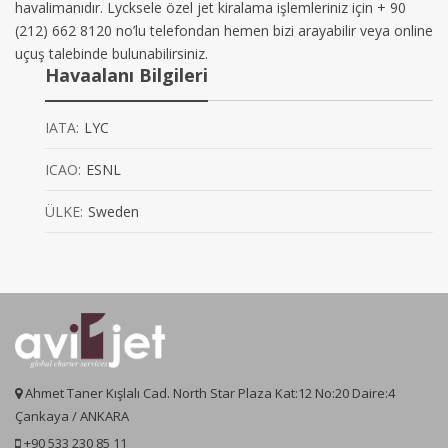
havalimanıdır. Lycksele özel jet kiralama işlemleriniz için + 90
(212) 662 8120 no’lu telefondan hemen bizi arayabilir veya online
uçuş talebinde bulunabilirsiniz.
Havaalanı Bilgileri
IATA:
LYC
ICAO:
ESNL
ÜLKE:
Sweden
Ahmet Taner Kışlalı Cad. North Star Plaza Kat:12 No:20 Daire:4
Çankaya / ANKARA
+90 533 230 85 11