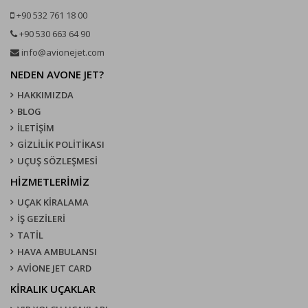
+90 532 761 18 00
+90 530 663 64 90
info@avionejet.com
NEDEN AVONE JET?
HAKKIMIZDA
BLOG
İLETİŞİM
GİZLİLİK POLİTİKASI
UÇUŞ SÖZLEŞMESI
HİZMETLERİMİZ
UÇAK KIRALAMA
İŞ GEZİLERİ
TATİL
HAVA AMBULANSI
AVİONE JET CARD
KIRALIK UÇAKLAR