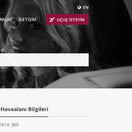
EN
ÇAKLAR
İLETİŞİM
UÇUŞ İSTEYİN
 UÇAKLARI
ER
 KİRALIK UÇAKLAR
BİNLİ UÇAKLAR
İNLİ UÇAKLAR
İNLİ UÇAKLAR
Havaalanı Bilgileri
AKLARI
IATA:
JKG