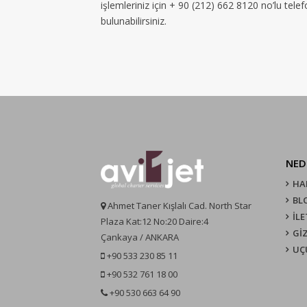
işlemleriniz için + 90 (212) 662 8120 no’lu tel
bulunabilirsiniz.
NED
HA
BL
Ahmet Taner Kışlalı Cad. North Star
İLE
Plaza Kat:12 No:20 Daire:4
GİZ
Çankaya / ANKARA
UÇ
+90 533 230 85 11
+90 532 761 18 00
+90 530 663 64 90