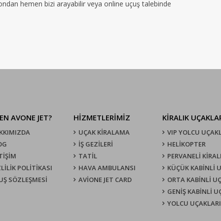
efondan hemen bizi arayabilir veya online uçuş talebinde
EN AVONE JET?
HİZMETLERİMİZ
KIRALIK UÇAKLA
KKIMIZDA
UÇAK KIRALAMA
VIP YOLCU UÇAK
OG
İŞ GEZİLERİ
HELİKOPTER
TİŞİM
TATİL
PERVANELİ KİRAL
LİLİK POLİTİKASI
HAVA AMBULANSI
KÜÇÜK KABİNLİ 
UŞ SÖZLEŞMESI
AVİONE JET CARD
ORTA KABİNLİ U
GENİŞ KABİNLİ 
YOLCU UÇAKLARI