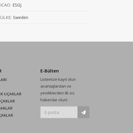
ICAO:
ESGJ
ÜLKE:
Sweden
R
E-Bülten
Listemize kayıt olun
LARI
avantajlardan ve
yeniliklerden ilk siz
IK UÇAKLAR
haberdar olun!
UÇAKLAR
ÇAKLAR
UÇAKLAR