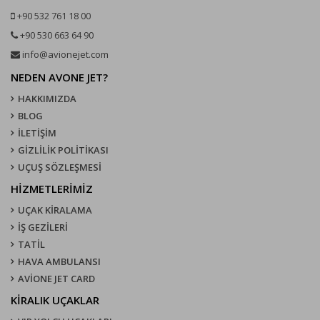
+90 532 761 18 00
+90 530 663 64 90
info@avionejet.com
NEDEN AVONE JET?
HAKKIMIZDA
BLOG
İLETİŞİM
GİZLİLİK POLİTİKASI
UÇUŞ SÖZLEŞMESI
HİZMETLERİMİZ
UÇAK KIRALAMA
İŞ GEZİLERİ
TATİL
HAVA AMBULANSI
AVİONE JET CARD
KIRALIK UÇAKLAR