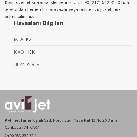
Kosti özel jet kiralama işlemleriniz için + 90 (212) 662 8120 no’lu
telefondan hemen bizi arayabilir veya online uçuş talebinde
bulunabilirsiniz.
Havaalanı Bilgileri
IATA:
KST
ICAO:
HSKI
ÜLKE:
Sudan
Ahmet Taner Kışlalı Cad. North Star Plaza Kat:12 No:20 Daire:4
Çankaya / ANKARA
+90 533 230 85 11