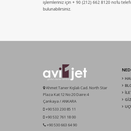
işlemleriniz için + 90 (212) 662 8120 no’lu tel
bulunabilirsiniz.
NED
HA
BL
Ahmet Taner Kışlalı Cad. North Star
İLE
Plaza Kat:12 No:20 Daire:4
GİZ
Çankaya / ANKARA
UÇ
+90 533 230 85 11
+90 532 761 18 00
+90 530 663 64 90