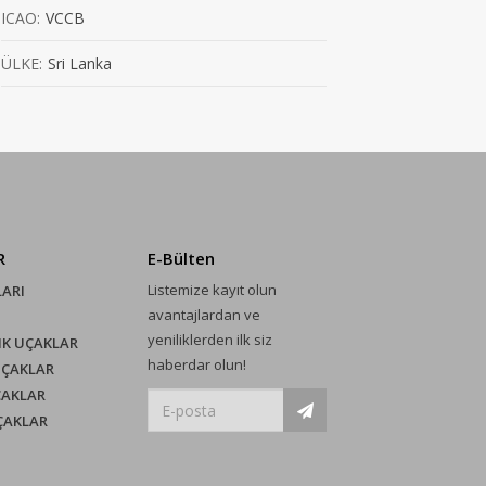
ICAO:
VCCB
ÜLKE:
Sri Lanka
R
E-Bülten
Listemize kayıt olun
LARI
avantajlardan ve
yeniliklerden ilk siz
IK UÇAKLAR
haberdar olun!
UÇAKLAR
ÇAKLAR
UÇAKLAR