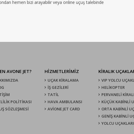
efondan hemen bizi arayabilir veya online uçuş talebinde
EN AVONE JET?
HİZMETLERİMİZ
KIRALIK UÇAKLA
KKIMIZDA
UÇAK KIRALAMA
VIP YOLCU UÇAK
OG
İŞ GEZİLERİ
HELİKOPTER
TİŞİM
TATİL
PERVANELİ KİRAL
LİLİK POLİTİKASI
HAVA AMBULANSI
KÜÇÜK KABİNLİ 
UŞ SÖZLEŞMESI
AVİONE JET CARD
ORTA KABİNLİ U
GENİŞ KABİNLİ 
YOLCU UÇAKLARI