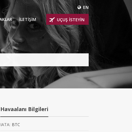
EN
ÇAKLAR
İLETİŞİM
UÇUŞ İSTEYİN
 UÇAKLARI
ER
 KİRALIK UÇAKLAR
BİNLİ UÇAKLAR
İNLİ UÇAKLAR
İNLİ UÇAKLAR
Havaalanı Bilgileri
AKLARI
IATA:
BTC