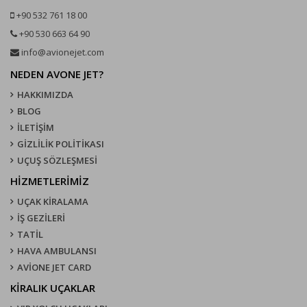
+90 532 761 18 00
+90 530 663 64 90
info@avionejet.com
NEDEN AVONE JET?
HAKKIMIZDA
BLOG
İLETİŞİM
GİZLİLİK POLİTİKASI
UÇUŞ SÖZLEŞMESI
HİZMETLERİMİZ
UÇAK KIRALAMA
İŞ GEZİLERİ
TATİL
HAVA AMBULANSI
AVİONE JET CARD
KIRALIK UÇAKLAR