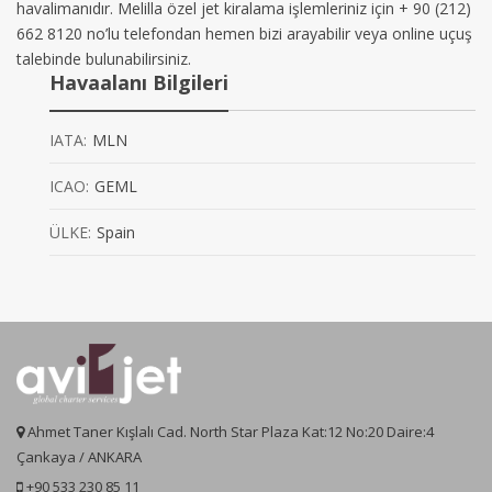
havalimanıdır. Melilla özel jet kiralama işlemleriniz için + 90 (212)
662 8120 no’lu telefondan hemen bizi arayabilir veya online uçuş
talebinde bulunabilirsiniz.
Havaalanı Bilgileri
IATA:
MLN
ICAO:
GEML
ÜLKE:
Spain
Ahmet Taner Kışlalı Cad. North Star Plaza Kat:12 No:20 Daire:4
Çankaya / ANKARA
+90 533 230 85 11