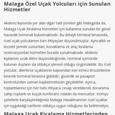
Malaga Özel Uçak Yolcuları için Sunulan
Hizmetler
Akdeniz kıyısında yer alan diğer tatil yöreleri gibi Malaga’da da,
Malaga Uçak Kiralama hizmetleri için kullanıma sunulan bir genel
havacılık terminali bulunmaktadır. Bu detaylı terminal binasında,
özel uçak yolcularının tüm ihtiyaçları düşünülmüştür. Ayrıcalıklı ve
lezzetli yemek sunumları, konaklama ve araç kiralama
rezervasyonları hizmetleri burada sunulmaktadır. Akdeniz
kıyılarının sıcak iklimi düşünüldüğünde, terminal içerisinde
bulunan duşların da oldukça işlevsel olduğu öngörülebilir. Bu özel
yolcular, dilerlerse uçaklarının kapısından iner inmez limuzinlerine
binerek terminal binasına gidebilir, güvenlik ve pasaport
kontrolünden zaman kaybetmeksizin geçebilirler. Ayrıca,
toplantılarınız için her türlü ihtiyaca cevap verebilecek donanıma
sahip toplantı ve küçük konferans odaları da mevcuttur. Komşu
şehirlerle karşılaştırıldığında Malaga Havalimanı’nın özel uçaklar
için uyguladığı tarifenin oldukça uygun olduğunu da belirtmeliyiz.
Malaga Uçak Kiralama Hizmetlerinden