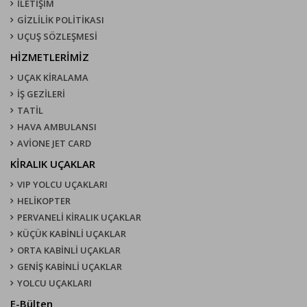
İLETİŞİM
GİZLİLİK POLİTİKASI
UÇUŞ SÖZLEŞMESI
HİZMETLERİMİZ
UÇAK KIRALAMA
İŞ GEZİLERİ
TATİL
HAVA AMBULANSI
AVİONE JET CARD
KIRALIK UÇAKLAR
VIP YOLCU UÇAKLARI
HELİKOPTER
PERVANELİ KİRALIK UÇAKLAR
KÜÇÜK KABİNLİ UÇAKLAR
ORTA KABİNLİ UÇAKLAR
GENİŞ KABİNLİ UÇAKLAR
YOLCU UÇAKLARI
E-Bülten