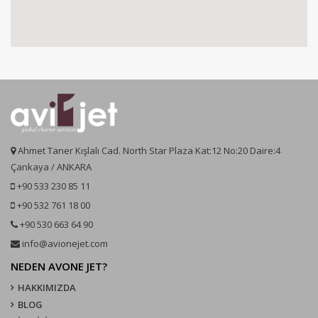
Ahmet Taner Kışlalı Cad. North Star Plaza Kat:12 No:20 Daire:4
Çankaya / ANKARA
+90 533 230 85 11
+90 532 761 18 00
+90 530 663 64 90
info@avionejet.com
NEDEN AVONE JET?
HAKKIMIZDA
BLOG