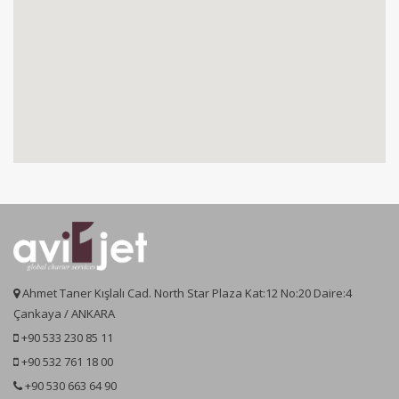
Ahmet Taner Kışlalı Cad. North Star Plaza Kat:12 No:20 Daire:4
Çankaya / ANKARA
+90 533 230 85 11
+90 532 761 18 00
+90 530 663 64 90