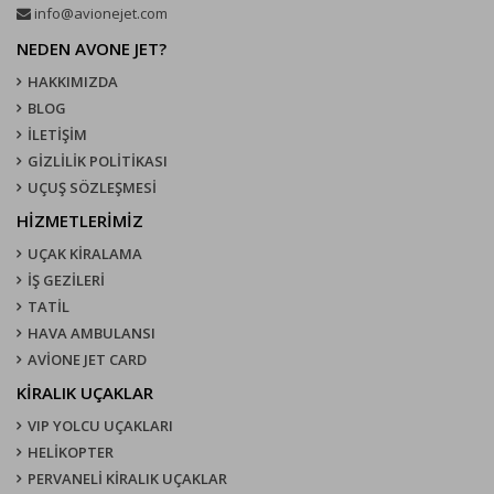
info@avionejet.com
NEDEN AVONE JET?
HAKKIMIZDA
BLOG
İLETİŞİM
GİZLİLİK POLİTİKASI
UÇUŞ SÖZLEŞMESI
HİZMETLERİMİZ
UÇAK KIRALAMA
İŞ GEZİLERİ
TATİL
HAVA AMBULANSI
AVİONE JET CARD
KIRALIK UÇAKLAR
VIP YOLCU UÇAKLARI
HELİKOPTER
PERVANELİ KİRALIK UÇAKLAR