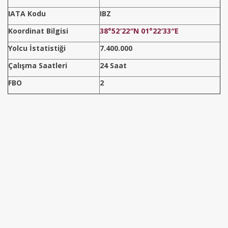
IATA Kodu
IBZ
Koordinat Bilgisi
38°52′22″N 01°22′33″E
Yolcu İstatistiği
7.400.000
Çalışma Saatleri
24 Saat
FBO
2