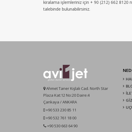
kiralama işlemleriniz için + 90 (212) 662 8120 
talebinde bulunabilirsiniz.
NED
HA
BL
Ahmet Taner Kışlalı Cad. North Star
İLE
Plaza Kat:12 No:20 Daire:4
GİZ
Çankaya / ANKARA
UÇ
+90 533 230 85 11
+90 532 761 18 00
+90 530 663 64 90