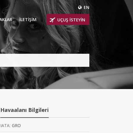
EN
ÇAKLAR
İLETİŞİM
UÇUŞ İSTEYİN
 UÇAKLARI
ER
 KİRALIK UÇAKLAR
BİNLİ UÇAKLAR
İNLİ UÇAKLAR
İNLİ UÇAKLAR
Havaalanı Bilgileri
AKLARI
IATA:
GRO