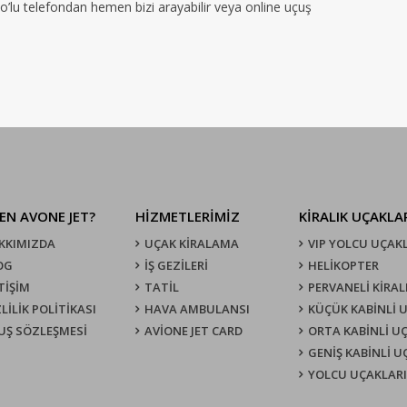
no’lu telefondan hemen bizi arayabilir veya online uçuş
EN AVONE JET?
HİZMETLERİMİZ
KIRALIK UÇAKLA
KKIMIZDA
UÇAK KIRALAMA
VIP YOLCU UÇAK
OG
İŞ GEZİLERİ
HELİKOPTER
TİŞİM
TATİL
PERVANELİ KİRAL
LİLİK POLİTİKASI
HAVA AMBULANSI
KÜÇÜK KABİNLİ 
UŞ SÖZLEŞMESI
AVİONE JET CARD
ORTA KABİNLİ U
GENİŞ KABİNLİ 
YOLCU UÇAKLARI