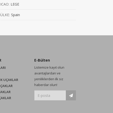
ICAO:
LEGE
ÜLKE:
Spain
R
E-Bülten
Listemize kayıt olun
LARI
avantajlardan ve
yeniliklerden ilk siz
IK UÇAKLAR
haberdar olun!
UÇAKLAR
ÇAKLAR
UÇAKLAR