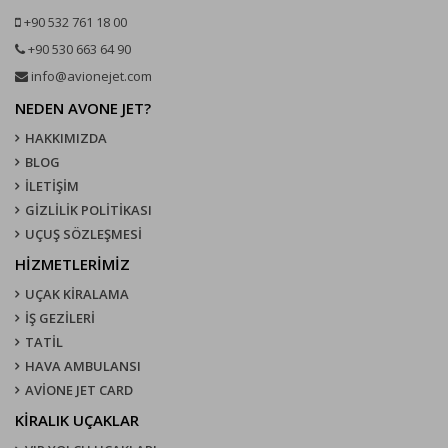
+90 532 761 18 00
+90 530 663 64 90
info@avionejet.com
NEDEN AVONE JET?
HAKKIMIZDA
BLOG
İLETİŞİM
GİZLİLİK POLİTİKASI
UÇUŞ SÖZLEŞMESI
HİZMETLERİMİZ
UÇAK KIRALAMA
İŞ GEZİLERİ
TATİL
HAVA AMBULANSI
AVİONE JET CARD
KIRALIK UÇAKLAR