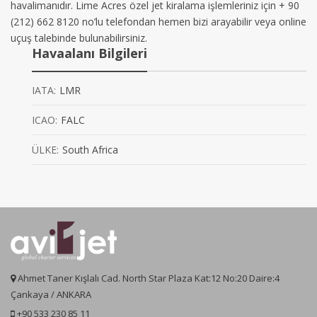
havalimanıdır. Lime Acres özel jet kiralama işlemleriniz için + 90
(212) 662 8120 no’lu telefondan hemen bizi arayabilir veya online
uçuş talebinde bulunabilirsiniz.
Havaalanı Bilgileri
IATA:
LMR
ICAO:
FALC
ÜLKE:
South Africa
Ahmet Taner Kışlalı Cad. North Star Plaza Kat:12 No:20 Daire:4
Çankaya / ANKARA
+90 533 230 85 11