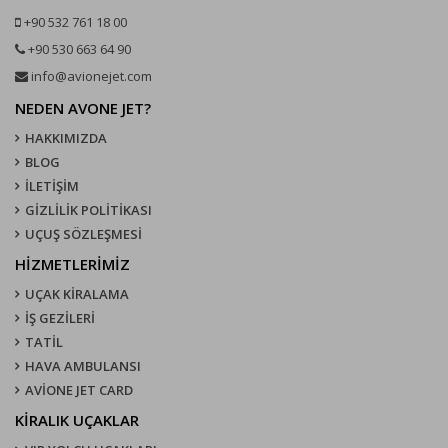
+90 532 761 18 00
+90 530 663 64 90
info@avionejet.com
NEDEN AVONE JET?
HAKKIMIZDA
BLOG
İLETİŞİM
GİZLİLİK POLİTİKASI
UÇUŞ SÖZLEŞMESI
HİZMETLERİMİZ
UÇAK KIRALAMA
İŞ GEZİLERİ
TATİL
HAVA AMBULANSI
AVİONE JET CARD
KIRALIK UÇAKLAR