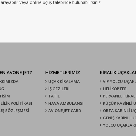
rayabilir veya online uçuş talebinde bulunabilirsiniz.
EN AVONE JET?
HİZMETLERİMİZ
KIRALIK UÇAKLA
KKIMIZDA
UÇAK KIRALAMA
VIP YOLCU UÇAK
OG
İŞ GEZİLERİ
HELİKOPTER
TİŞİM
TATİL
PERVANELİ KİRAL
LİLİK POLİTİKASI
HAVA AMBULANSI
KÜÇÜK KABİNLİ 
UŞ SÖZLEŞMESI
AVİONE JET CARD
ORTA KABİNLİ U
GENİŞ KABİNLİ 
YOLCU UÇAKLARI