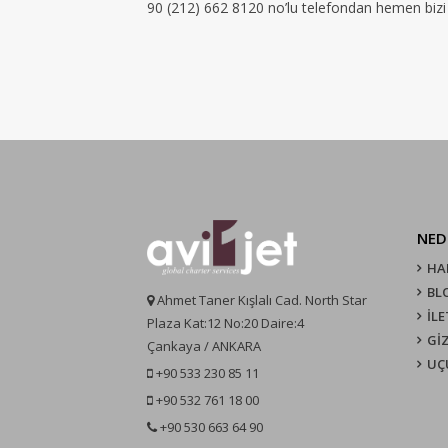
90 (212) 662 8120 no’lu telefondan hemen bizi a
NED
HA
BL
Ahmet Taner Kışlalı Cad. North Star
İLE
Plaza Kat:12 No:20 Daire:4
GİZ
Çankaya / ANKARA
UÇ
+90 533 230 85 11
+90 532 761 18 00
+90 530 663 64 90