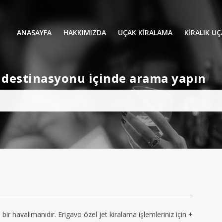
ANASAYFA
HAKKIMIZDA
UÇAK KİRALAMA
KIRALIK U
UÇAK KIRALAMA
VIP YOLCU
et destinasyonu içinde arama yapın
İŞ GEZİLERİ
TATİL
HELİKOPT
HAVA AMBULANSI
PERVANELİ
AVİONE JET CARD
KÜÇÜK KA
ORTA KAB
GENİŞ KAB
YOLCU UÇ
 bir havalimanıdır. Erigavo özel jet kiralama işlemleriniz için +