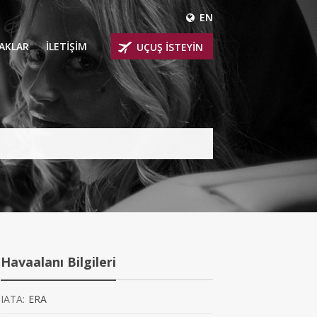
EN
ÇAKLAR
İLETİŞİM
UÇUŞ İSTEYİN
 UÇAKLARI
ER
 KİRALIK UÇAKLAR
BİNLİ UÇAKLAR
İNLİ UÇAKLAR
İNLİ UÇAKLAR
Havaalanı Bilgileri
AKLARI
IATA:
ERA