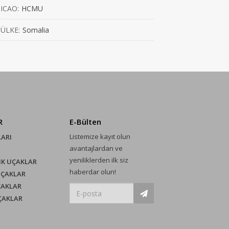
ICAO:
HCMU
ÜLKE:
Somalia
R
E-Bülten
Listemize kayıt olun
LARI
avantajlardan ve
yeniliklerden ilk siz
IK UÇAKLAR
haberdar olun!
UÇAKLAR
ÇAKLAR
UÇAKLAR