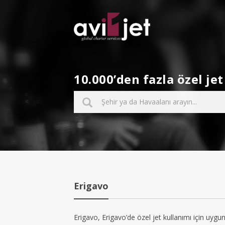
10.000’den fazla özel j
Erigavo
Erigavo, Erigavo’de özel jet kullanımı için uygun