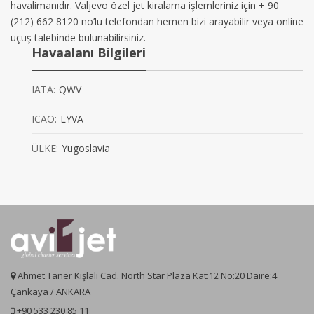
havalimanıdır. Valjevo özel jet kiralama işlemleriniz için + 90
(212) 662 8120 no’lu telefondan hemen bizi arayabilir veya online
uçuş talebinde bulunabilirsiniz.
Havaalanı Bilgileri
IATA:
QWV
ICAO:
LYVA
ÜLKE:
Yugoslavia
Ahmet Taner Kışlalı Cad. North Star Plaza Kat:12 No:20 Daire:4
Çankaya / ANKARA
+90 533 230 85 11