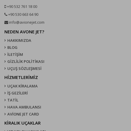
+90 532 761 18 00
+90 530 663 64 90
info@avionejet.com
NEDEN AVONE JET?
HAKKIMIZDA
BLOG
İLETİŞİM
GİZLİLİK POLİTİKASI
UÇUŞ SÖZLEŞMESI
HİZMETLERİMİZ
UÇAK KIRALAMA
İŞ GEZİLERİ
TATİL
HAVA AMBULANSI
AVİONE JET CARD
KIRALIK UÇAKLAR