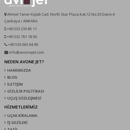
Ahmet Taner Kışlalı Cad. North Star Plaza Kat:12 No:20 Daire:4
Çankaya / ANKARA
+90 533 230 85 11
+90 532 761 18 00
+90 530 663 64 90
info@avionejet.com
NEDEN AVONE JET?
HAKKIMIZDA
BLOG
İLETİŞİM
GİZLİLİK POLİTİKASI
UÇUŞ SÖZLEŞMESI
HİZMETLERİMİZ
UÇAK KIRALAMA
İŞ GEZİLERİ
TATİL