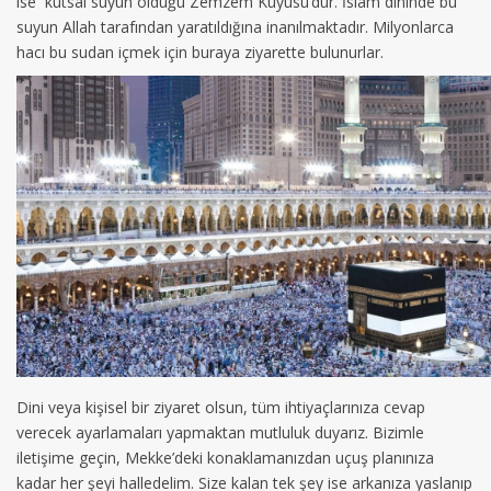
ise kutsal suyun olduğu Zemzem Kuyusu’dur. İslam dininde bu
suyun Allah tarafından yaratıldığına inanılmaktadır. Milyonlarca
hacı bu sudan içmek için buraya ziyarette bulunurlar.
Dini veya kişisel bir ziyaret olsun, tüm ihtiyaçlarınıza cevap
verecek ayarlamaları yapmaktan mutluluk duyarız. Bizimle
iletişime geçin, Mekke’deki konaklamanızdan uçuş planınıza
kadar her şeyi halledelim. Size kalan tek şey ise arkanıza yaslanıp