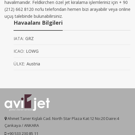
havalimanıdır. Feldkirchen özel jet kiralama işlemleriniz için + 90
(212) 662 8120 no’lu telefondan hemen bizi arayabilir veya online
uçuş talebinde bulunabilirsiniz.
Havaalanı Bilgileri
IATA:
GRZ
ICAO:
LOWG
ÜLKE:
Austria
Ahmet Taner Kışlalı Cad. North Star Plaza Kat:12 No:20 Daire:4
Çankaya / ANKARA
+90 533 230 85 11