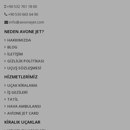
+90 532 761 18 00
+90 530 663 64 90
info@avionejet.com
NEDEN AVONE JET?
HAKKIMIZDA
BLOG
İLETİŞİM
GİZLİLİK POLİTİKASI
UÇUŞ SÖZLEŞMESI
HİZMETLERİMİZ
UÇAK KIRALAMA
İŞ GEZİLERİ
TATİL
HAVA AMBULANSI
AVİONE JET CARD
KIRALIK UÇAKLAR