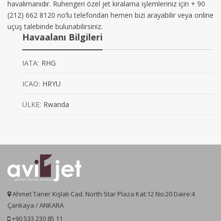
havalimanıdır. Ruhengeri özel jet kiralama işlemleriniz için + 90
(212) 662 8120 no’lu telefondan hemen bizi arayabilir veya online
uçuş talebinde bulunabilirsiniz.
Havaalanı Bilgileri
IATA:
RHG
ICAO:
HRYU
ÜLKE:
Rwanda
Ahmet Taner Kışlalı Cad. North Star Plaza Kat:12 No:20 Daire:4
Çankaya / ANKARA
+90 533 230 85 11