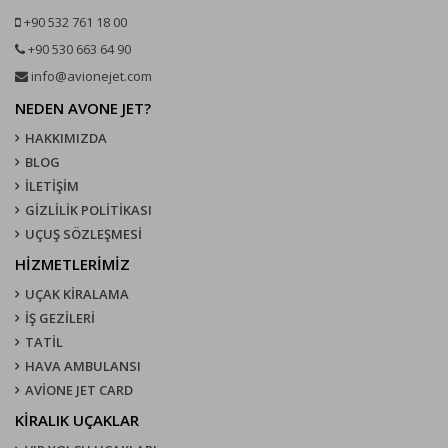
+90 532 761 18 00
+90 530 663 64 90
info@avionejet.com
NEDEN AVONE JET?
HAKKIMIZDA
BLOG
İLETİŞİM
GİZLİLİK POLİTİKASI
UÇUŞ SÖZLEŞMESI
HİZMETLERİMİZ
UÇAK KIRALAMA
İŞ GEZİLERİ
TATİL
HAVA AMBULANSI
AVİONE JET CARD
KIRALIK UÇAKLAR