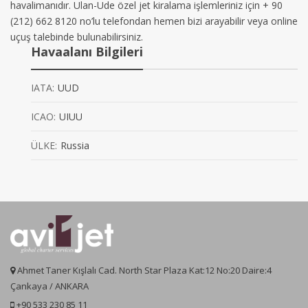
havalimanıdır. Ulan-Ude özel jet kiralama işlemleriniz için + 90
(212) 662 8120 no’lu telefondan hemen bizi arayabilir veya online
uçuş talebinde bulunabilirsiniz.
Havaalanı Bilgileri
IATA:
UUD
ICAO:
UIUU
ÜLKE:
Russia
Ahmet Taner Kışlalı Cad. North Star Plaza Kat:12 No:20 Daire:4
Çankaya / ANKARA
+90 533 230 85 11