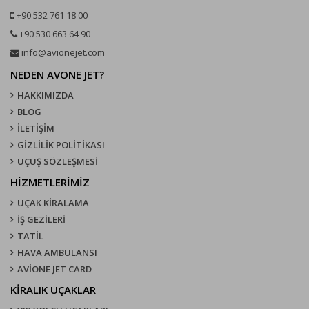
+90 532 761 18 00
+90 530 663 64 90
info@avionejet.com
NEDEN AVONE JET?
HAKKIMIZDA
BLOG
İLETİŞİM
GİZLİLİK POLİTİKASI
UÇUŞ SÖZLEŞMESI
HİZMETLERİMİZ
UÇAK KIRALAMA
İŞ GEZİLERİ
TATİL
HAVA AMBULANSI
AVİONE JET CARD
KIRALIK UÇAKLAR