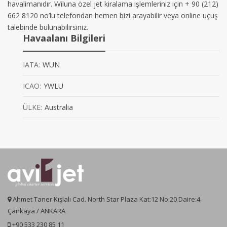
havalimanıdır. Wiluna özel jet kiralama işlemleriniz için + 90 (212)
662 8120 no’lu telefondan hemen bizi arayabilir veya online uçuş
talebinde bulunabilirsiniz.
Havaalanı Bilgileri
IATA:
WUN
ICAO:
YWLU
ÜLKE:
Australia
Ahmet Taner Kışlalı Cad. North Star Plaza Kat:12 No:20 Daire:4
Çankaya / ANKARA
+90 533 230 85 11