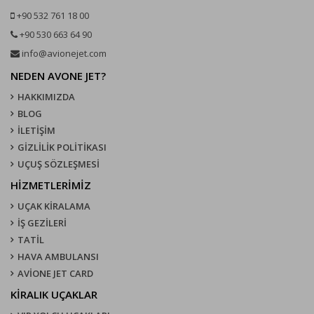
+90 532 761 18 00
+90 530 663 64 90
info@avionejet.com
NEDEN AVONE JET?
HAKKIMIZDA
BLOG
İLETİŞİM
GİZLİLİK POLİTİKASI
UÇUŞ SÖZLEŞMESI
HİZMETLERİMİZ
UÇAK KIRALAMA
İŞ GEZİLERİ
TATİL
HAVA AMBULANSI
AVİONE JET CARD
KIRALIK UÇAKLAR