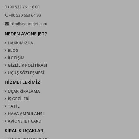
+90 532 761 18 00
+90 530 663 64 90
info@avionejet.com
NEDEN AVONE JET?
HAKKIMIZDA
BLOG
İLETİŞİM
GİZLİLİK POLİTİKASI
UÇUŞ SÖZLEŞMESI
HİZMETLERİMİZ
UÇAK KIRALAMA
İŞ GEZİLERİ
TATİL
HAVA AMBULANSI
AVİONE JET CARD
KIRALIK UÇAKLAR