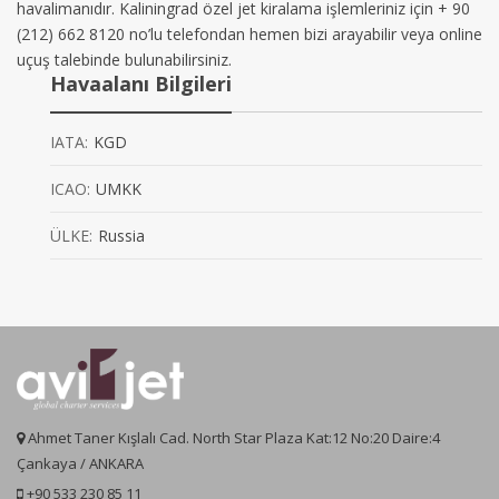
havalimanıdır. Kaliningrad özel jet kiralama işlemleriniz için + 90
(212) 662 8120 no’lu telefondan hemen bizi arayabilir veya online
uçuş talebinde bulunabilirsiniz.
Havaalanı Bilgileri
IATA:
KGD
ICAO:
UMKK
ÜLKE:
Russia
Ahmet Taner Kışlalı Cad. North Star Plaza Kat:12 No:20 Daire:4
Çankaya / ANKARA
+90 533 230 85 11