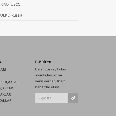
ICAO:
USCC
ÜLKE:
Russia
R
E-Bülten
Listemize kayıt olun
LARI
avantajlardan ve
yeniliklerden ilk siz
IK UÇAKLAR
haberdar olun!
UÇAKLAR
ÇAKLAR
UÇAKLAR