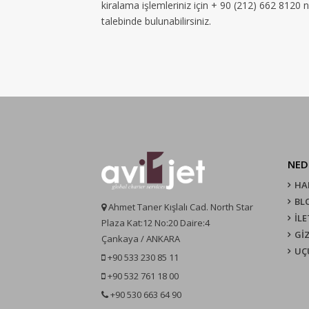
kiralama işlemleriniz için + 90 (212) 662 8120 
talebinde bulunabilirsiniz.
NED
HA
BL
Ahmet Taner Kışlalı Cad. North Star
İLE
Plaza Kat:12 No:20 Daire:4
GİZ
Çankaya / ANKARA
UÇ
+90 533 230 85 11
+90 532 761 18 00
+90 530 663 64 90