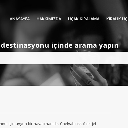
ANASAYFA
HAKKIMIZDA
UÇAK KİRALAMA
KIRALIK U
UÇAK KIRALAMA
VIP YOLCU
et destinasyonu içinde arama yapın
İŞ GEZİLERİ
TATİL
HELİKOPT
HAVA AMBULANSI
PERVANELİ
AVİONE JET CARD
KÜÇÜK KA
ORTA KAB
GENİŞ KAB
YOLCU UÇ
nımı için uygun bir havalimanıdır. Chelyabinsk özel jet