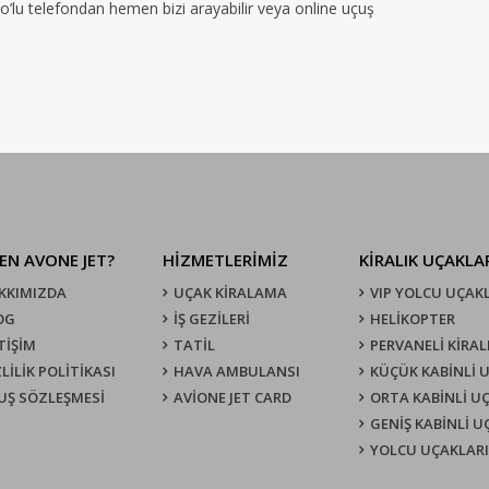
no’lu telefondan hemen bizi arayabilir veya online uçuş
EN AVONE JET?
HİZMETLERİMİZ
KIRALIK UÇAKLA
KKIMIZDA
UÇAK KIRALAMA
VIP YOLCU UÇAK
OG
İŞ GEZİLERİ
HELİKOPTER
TİŞİM
TATİL
PERVANELİ KİRAL
LİLİK POLİTİKASI
HAVA AMBULANSI
KÜÇÜK KABİNLİ 
UŞ SÖZLEŞMESI
AVİONE JET CARD
ORTA KABİNLİ U
GENİŞ KABİNLİ 
YOLCU UÇAKLARI