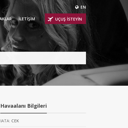
EN
ÇAKLAR
İLETİŞİM
UÇUŞ İSTEYİN
 UÇAKLARI
ER
 KİRALIK UÇAKLAR
BİNLİ UÇAKLAR
İNLİ UÇAKLAR
İNLİ UÇAKLAR
Havaalanı Bilgileri
AKLARI
IATA:
CEK