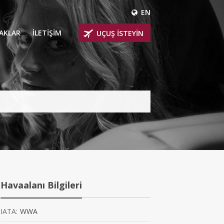
EN
ÇAKLAR
İLETİŞİM
UÇUŞ İSTEYİN
 UÇAKLARI
ER
 KİRALIK UÇAKLAR
BİNLİ UÇAKLAR
İNLİ UÇAKLAR
İNLİ UÇAKLAR
Havaalanı Bilgileri
AKLARI
IATA:
WWA