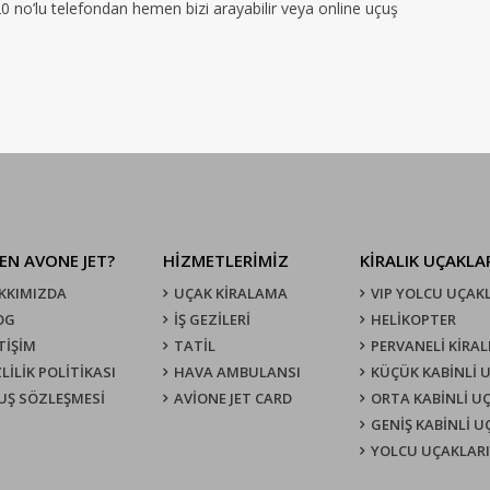
120 no’lu telefondan hemen bizi arayabilir veya online uçuş
EN AVONE JET?
HİZMETLERİMİZ
KIRALIK UÇAKLA
KKIMIZDA
UÇAK KIRALAMA
VIP YOLCU UÇAK
OG
İŞ GEZİLERİ
HELİKOPTER
TİŞİM
TATİL
PERVANELİ KİRAL
LİLİK POLİTİKASI
HAVA AMBULANSI
KÜÇÜK KABİNLİ 
UŞ SÖZLEŞMESI
AVİONE JET CARD
ORTA KABİNLİ U
GENİŞ KABİNLİ 
YOLCU UÇAKLARI