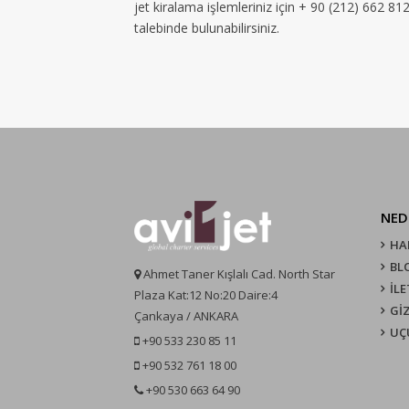
jet kiralama işlemleriniz için + 90 (212) 662 8
talebinde bulunabilirsiniz.
NED
HA
BL
Ahmet Taner Kışlalı Cad. North Star
İLE
Plaza Kat:12 No:20 Daire:4
GİZ
Çankaya / ANKARA
UÇ
+90 533 230 85 11
+90 532 761 18 00
+90 530 663 64 90