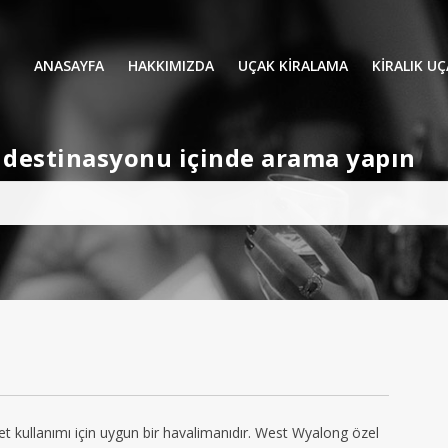
ANASAYFA
HAKKIMIZDA
UÇAK KİRALAMA
KIRALIK U
UÇAK KIRALAMA
VIP YOLCU
et destinasyonu içinde arama yapın
İŞ GEZİLERİ
TATİL
HELİKOPT
HAVA AMBULANSI
PERVANELİ
AVİONE JET CARD
KÜÇÜK KA
ORTA KAB
GENİŞ KAB
YOLCU UÇ
 kullanımı için uygun bir havalimanıdır. West Wyalong özel