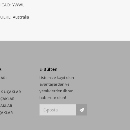
ICAO:
YWWL
ÜLKE:
Australia
R
E-Bülten
Listemize kayıt olun
LARI
avantajlardan ve
yeniliklerden ilk siz
IK UÇAKLAR
haberdar olun!
UÇAKLAR
ÇAKLAR
UÇAKLAR