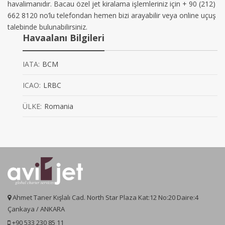
havalimanıdır. Bacau özel jet kiralama işlemleriniz için + 90 (212)
662 8120 no’lu telefondan hemen bizi arayabilir veya online uçuş
talebinde bulunabilirsiniz.
Havaalanı Bilgileri
IATA:
BCM
ICAO:
LRBC
ÜLKE:
Romania
Ahmet Taner Kışlalı Cad. North Star Plaza Kat:12 No:20 Daire:4
Çankaya / ANKARA
+90 533 230 85 11