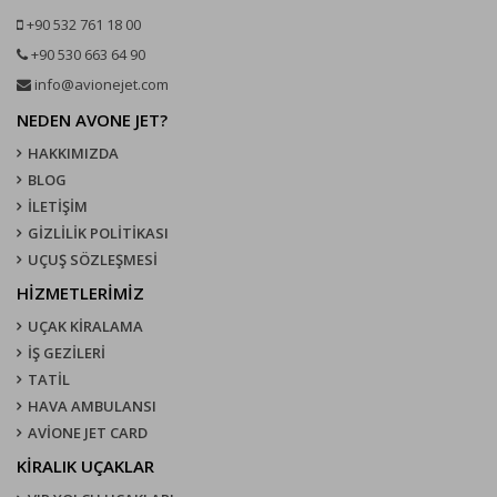
+90 532 761 18 00
+90 530 663 64 90
info@avionejet.com
NEDEN AVONE JET?
HAKKIMIZDA
BLOG
İLETİŞİM
GİZLİLİK POLİTİKASI
UÇUŞ SÖZLEŞMESI
HİZMETLERİMİZ
UÇAK KIRALAMA
İŞ GEZİLERİ
TATİL
HAVA AMBULANSI
AVİONE JET CARD
KIRALIK UÇAKLAR