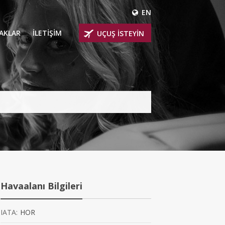
EN
ÇAKLAR
İLETİŞİM
UÇUŞ İSTEYİN
 UÇAKLARI
ER
 KİRALIK UÇAKLAR
BİNLİ UÇAKLAR
İNLİ UÇAKLAR
İNLİ UÇAKLAR
Havaalanı Bilgileri
AKLARI
IATA:
HOR