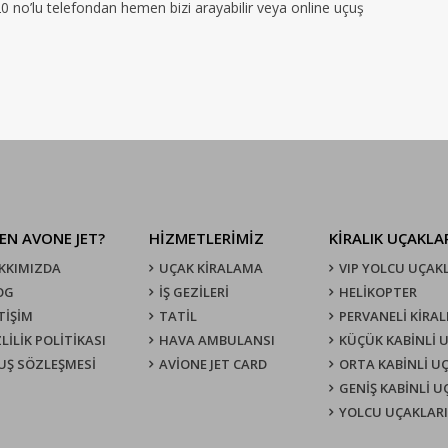
120 no’lu telefondan hemen bizi arayabilir veya online uçuş
EN AVONE JET?
HİZMETLERİMİZ
KIRALIK UÇAKLA
KKIMIZDA
UÇAK KIRALAMA
VIP YOLCU UÇAK
OG
İŞ GEZİLERİ
HELİKOPTER
TİŞİM
TATİL
PERVANELİ KİRAL
LİLİK POLİTİKASI
HAVA AMBULANSI
KÜÇÜK KABİNLİ 
UŞ SÖZLEŞMESI
AVİONE JET CARD
ORTA KABİNLİ U
GENİŞ KABİNLİ 
YOLCU UÇAKLARI