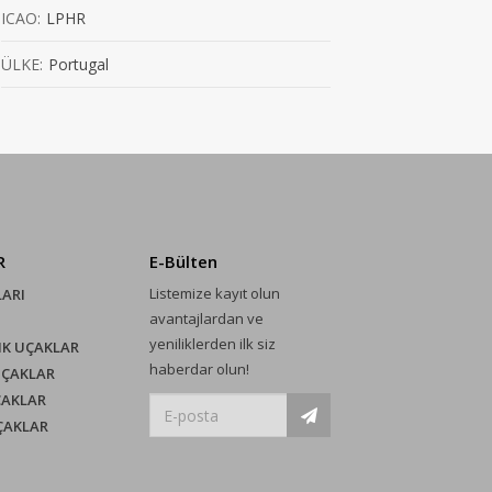
ICAO:
LPHR
ÜLKE:
Portugal
R
E-Bülten
Listemize kayıt olun
LARI
avantajlardan ve
yeniliklerden ilk siz
IK UÇAKLAR
haberdar olun!
UÇAKLAR
ÇAKLAR
UÇAKLAR