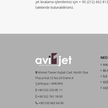
jet kiralama işlemleriniz için + 90 (212) 662 8
talebinde bulunabilirsiniz.
NED
HA
BL
Ahmet Taner Kışlalı Cad. North Star
İLE
Plaza Kat:12 No:20 Daire:4
GİZ
Çankaya / ANKARA
UÇ
+90 533 230 85 11
+90 532 761 18 00
+90 530 663 64 90