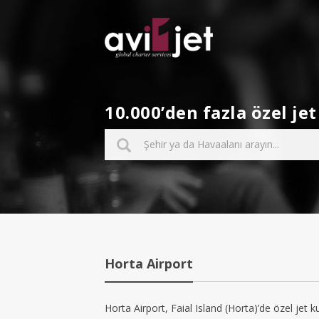
10.000’den fazla özel j
Horta Airport
Horta Airport, Faial Island (Horta)’de özel jet k