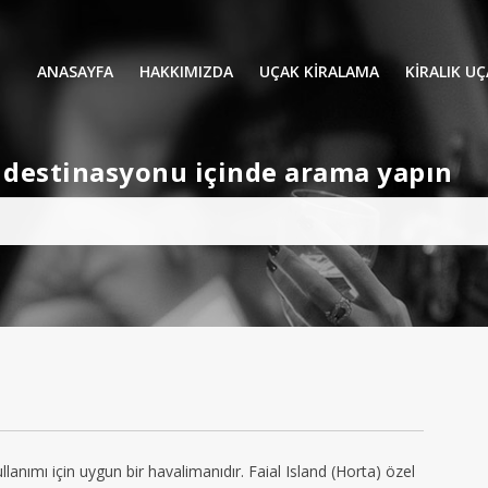
ANASAYFA
HAKKIMIZDA
UÇAK KİRALAMA
KIRALIK U
UÇAK KIRALAMA
VIP YOLCU
et destinasyonu içinde arama yapın
İŞ GEZİLERİ
TATİL
HELİKOPT
HAVA AMBULANSI
PERVANELİ
AVİONE JET CARD
KÜÇÜK KA
ORTA KAB
GENİŞ KAB
YOLCU UÇ
ullanımı için uygun bir havalimanıdır. Faial Island (Horta) özel