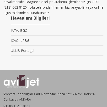
havalimanıdır. Braganca özel jet kiralama işlemleriniz için + 90
(212) 662 8120 no’lu telefondan hemen bizi arayabilir veya online
uçuş talebinde bulunabilirsiniz.
Havaalanı Bilgileri
IATA:
BGC
ICAO:
LPBG
ÜLKE:
Portugal
Ahmet Taner Kışlalı Cad. North Star Plaza Kat:12 No:20 Daire:4
Çankaya / ANKARA
+90 533 230 85 11