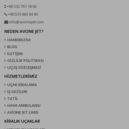
+90 532 761 18 00
+90 530 663 64 90
info@avionejet.com
NEDEN AVONE JET?
HAKKIMIZDA
BLOG
İLETİŞİM
GİZLİLİK POLİTİKASI
UÇUŞ SÖZLEŞMESI
HİZMETLERİMİZ
UÇAK KIRALAMA
İŞ GEZİLERİ
TATİL
HAVA AMBULANSI
AVİONE JET CARD
KIRALIK UÇAKLAR