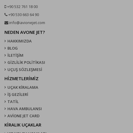
+90 532 761 18 00
+90 530 663 64 90
info@avionejet.com
NEDEN AVONE JET?
HAKKIMIZDA
BLOG
İLETİŞİM
GİZLİLİK POLİTİKASI
UÇUŞ SÖZLEŞMESI
HİZMETLERİMİZ
UÇAK KIRALAMA
İŞ GEZİLERİ
TATİL
HAVA AMBULANSI
AVİONE JET CARD
KIRALIK UÇAKLAR