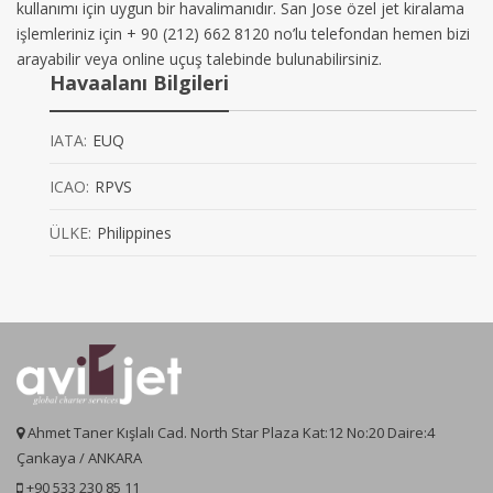
kullanımı için uygun bir havalimanıdır. San Jose özel jet kiralama
işlemleriniz için + 90 (212) 662 8120 no’lu telefondan hemen bizi
arayabilir veya online uçuş talebinde bulunabilirsiniz.
Havaalanı Bilgileri
IATA:
EUQ
ICAO:
RPVS
ÜLKE:
Philippines
Ahmet Taner Kışlalı Cad. North Star Plaza Kat:12 No:20 Daire:4
Çankaya / ANKARA
+90 533 230 85 11