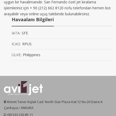
uygun bir havalimanıdır. San Fernando özel jet kiralama
işlemleriniz için + 90 (212) 662 8120 no’lu telefondan hemen bizi
arayabilir veya online uçuş talebinde bulunabilirsiniz.
Havaalanı Bilgileri
IATA:
SFE
ICAO:
RPUS
ÜLKE:
Philippines
Ahmet Taner Kışlalı Cad. North Star Plaza Kat:12 No:20 Daire:4
Çankaya / ANKARA
+90 533 230 85 11