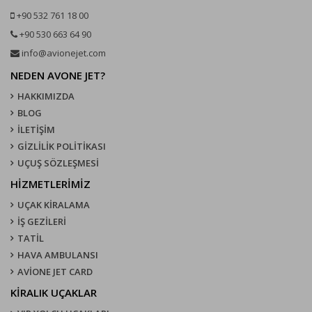
+90 532 761 18 00
+90 530 663 64 90
info@avionejet.com
NEDEN AVONE JET?
HAKKIMIZDA
BLOG
İLETİŞİM
GİZLİLİK POLİTİKASI
UÇUŞ SÖZLEŞMESI
HİZMETLERİMİZ
UÇAK KIRALAMA
İŞ GEZİLERİ
TATİL
HAVA AMBULANSI
AVİONE JET CARD
KIRALIK UÇAKLAR