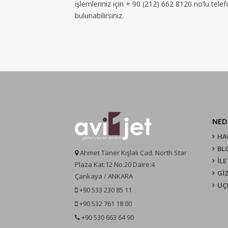
işlemleriniz için + 90 (212) 662 8120 no’lu tel
bulunabilirsiniz.
NED
HA
BL
Ahmet Taner Kışlalı Cad. North Star
İLE
Plaza Kat:12 No:20 Daire:4
GİZ
Çankaya / ANKARA
UÇ
+90 533 230 85 11
+90 532 761 18 00
+90 530 663 64 90