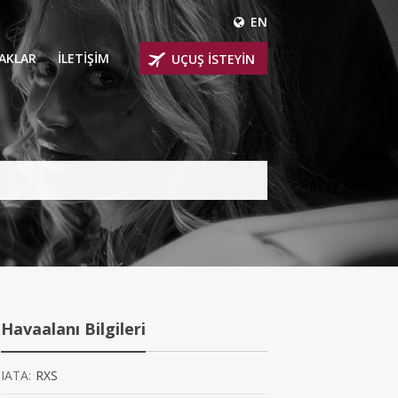
EN
ÇAKLAR
İLETİŞİM
UÇUŞ İSTEYİN
 UÇAKLARI
ER
 KİRALIK UÇAKLAR
BİNLİ UÇAKLAR
İNLİ UÇAKLAR
İNLİ UÇAKLAR
Havaalanı Bilgileri
AKLARI
IATA:
RXS