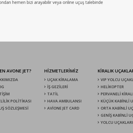
efondan hemen bizi arayabilir veya online uçuş talebinde
EN AVONE JET?
HİZMETLERİMİZ
KIRALIK UÇAKLA
KKIMIZDA
UÇAK KIRALAMA
VIP YOLCU UÇAK
OG
İŞ GEZİLERİ
HELİKOPTER
TİŞİM
TATİL
PERVANELİ KİRAL
LİLİK POLİTİKASI
HAVA AMBULANSI
KÜÇÜK KABİNLİ 
UŞ SÖZLEŞMESI
AVİONE JET CARD
ORTA KABİNLİ U
GENİŞ KABİNLİ 
YOLCU UÇAKLARI