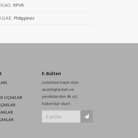
ICAO:
RPVR
ÜLKE:
Philippines
R
E-Bülten
Listemize kayıt olun
LARI
avantajlardan ve
yeniliklerden ilk siz
IK UÇAKLAR
haberdar olun!
UÇAKLAR
ÇAKLAR
UÇAKLAR